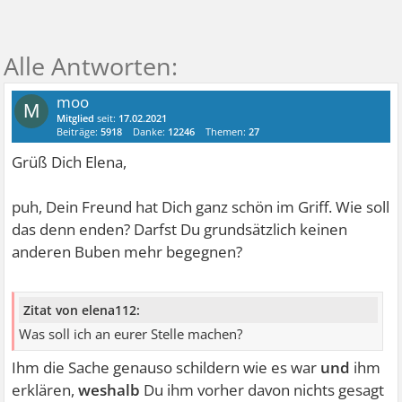
moo
M
Mitglied
seit:
17.02.2021
Beiträge:
5918
Danke:
12246
Themen:
27
Grüß Dich Elena,
puh, Dein Freund hat Dich ganz schön im Griff. Wie soll
das denn enden? Darfst Du grundsätzlich keinen
anderen Buben mehr begegnen?
Zitat von elena112:
Was soll ich an eurer Stelle machen?
Ihm die Sache genauso schildern wie es war
und
ihm
erklären,
weshalb
Du ihm vorher davon nichts gesagt