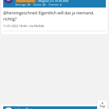
•
Mitglied
seit:
01.03.2020
Beiträge:
39
Danke:
20
Themen:
6
@hereingeschneit Eigentlich will das ja niemand,
richtig?
11.01.2022 18:44
•
∧
Top