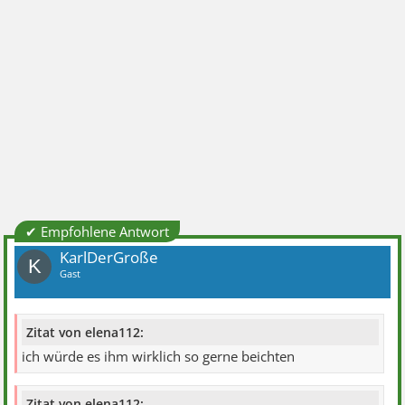
✔ Empfohlene Antwort
KarlDerGroße
K
Gast
Zitat von elena112:
ich würde es ihm wirklich so gerne beichten
Zitat von elena112: