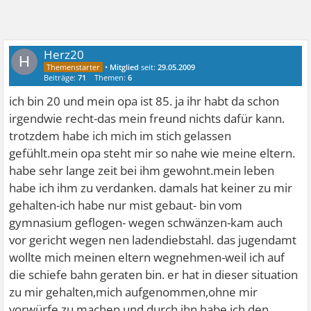
Herz20
H
•
Mitglied
seit:
29.05.2009
Beiträge:
71
Themen:
6
ich bin 20 und mein opa ist 85. ja ihr habt da schon
irgendwie recht-das mein freund nichts dafür kann.
trotzdem habe ich mich im stich gelassen
gefühlt.mein opa steht mir so nahe wie meine eltern.
habe sehr lange zeit bei ihm gewohnt.mein leben
habe ich ihm zu verdanken. damals hat keiner zu mir
gehalten-ich habe nur mist gebaut- bin vom
gymnasium geflogen- wegen schwänzen-kam auch
vor gericht wegen nen ladendiebstahl. das jugendamt
wollte mich meinen eltern wegnehmen-weil ich auf
die schiefe bahn geraten bin. er hat in dieser situation
zu mir gehalten,mich aufgenommen,ohne mir
vorwürfe zu machen.und durch ihn habe ich den