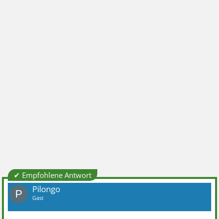
✔ Empfohlene Antwort
Pilongo
P
Gast