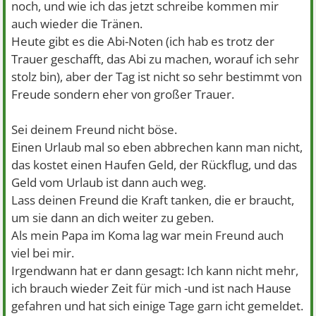
können. ich bin ihm für alles sehr sehr dankbar und
noch, und wie ich das jetzt schreibe kommen mir
deswegen liebe ich ihn auch so sehr und es tut soooo
auch wieder die Tränen.
weh.
Heute gibt es die Abi-Noten (ich hab es trotz der
Trauer geschafft, das Abi zu machen, worauf ich sehr
stolz bin), aber der Tag ist nicht so sehr bestimmt von
Freude sondern eher von großer Trauer.
Sei deinem Freund nicht böse.
Einen Urlaub mal so eben abbrechen kann man nicht,
das kostet einen Haufen Geld, der Rückflug, und das
Geld vom Urlaub ist dann auch weg.
Lass deinen Freund die Kraft tanken, die er braucht,
um sie dann an dich weiter zu geben.
Als mein Papa im Koma lag war mein Freund auch
viel bei mir.
Irgendwann hat er dann gesagt: Ich kann nicht mehr,
ich brauch wieder Zeit für mich -und ist nach Hause
gefahren und hat sich einige Tage garn icht gemeldet.