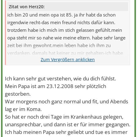
Zitat von Herz20:
ich bin 20 und mein opa ist 85. ja ihr habt da schon
irgendwie recht-das mein freund nichts dafür kann.
trotzdem habe ich mich im stich gelassen gefühlt.mein
opa steht mir so nahe wie meine eltern. habe sehr lange
zeit bei ihm gewohnt.mein leben habe ich ihm zu
verdanken. damals hat keiner zu mir gehalten-ich habe
nur mist gebaut- bin vom gymnasium geflogen- wegen
schwänzen-kam auch vor gericht wegen nen
ladendiebstahl. das jugendamt wollte mich meinen
Ich kann sehr gut verstehen, wie du dich fühlst.
eltern wegnehmen-weil ich auf die schiefe bahn geraten
Mein Papa ist am 23.12.2008 sehr plötzlich
bin. er hat in dieser situation zu mir gehalten,mich
gestorben.
aufgenommen,ohne mir vorwürfe zu machen.und durch
War morgens noch ganz normal und fit, und Abends
ihn habe ich den ergeiz wieder bekommen-habe nen
lag er im Koma.
realabschludss von 1,5 gemacht und jetzt das abitur mit
So hat er noch drei Tage im Krankenhaus gelegen,
1,9 bestanden.ohne ihn wäre ich in der gosse
unansprechbar, und dann ist er für immer gegangen.
gelandet.ich hätte mich damals ohne ihn nicht afrappeln
Ich hab meinen Papa sehr geliebt und tue es immer