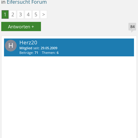
in
Eifersucht Forum
1
2
3
4
5
>
Antworten +
84
Herz20
H
Mitglied
seit:
29.05.2009
Beiträge:
71
Themen:
6