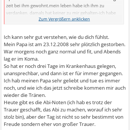
zeit bei ihm gewohnt.mein leben habe ich ihm zu
verdanken. damals hat keiner zu mir gehalten-ich habe
nur mist gebaut- bin vom gymnasium geflogen- wegen
schwänzen-kam auch vor gericht wegen nen
ladendiebstahl. das jugendamt wollte mich meinen eltern
Ich kann sehr gut verstehen, wie du dich fühlst.
wegnehmen-weil ich auf die schiefe bahn geraten bin. er
Mein Papa ist am 23.12.2008 sehr plötzlich gestorben.
hat in dieser situation zu mir gehalten,mich
War morgens noch ganz normal und fit, und Abends
aufgenommen,ohne mir vorwürfe zu machen.und durch
lag er im Koma.
ihn habe ich den ergeiz wieder bekommen-habe nen
So hat er noch drei Tage im Krankenhaus gelegen,
realabschludss von 1,5 gemacht und jetzt das abitur mit
unansprechbar, und dann ist er für immer gegangen.
1,9 bestanden.ohne ihn wäre ich in der gosse gelandet.ich
Ich hab meinen Papa sehr geliebt und tue es immer
hätte mich damals ohne ihn nicht afrappeln können. ich
noch, und wie ich das jetzt schreibe kommen mir auch
bin ihm für alles sehr sehr dankbar und deswegen liebe
wieder die Tränen.
ich ihn auch so sehr und es tut soooo weh.
Heute gibt es die Abi-Noten (ich hab es trotz der
Trauer geschafft, das Abi zu machen, worauf ich sehr
stolz bin), aber der Tag ist nicht so sehr bestimmt von
Freude sondern eher von großer Trauer.