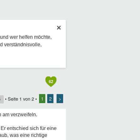
×
 und wer helfen möchte,
d verständnisvolle,
62
1
2
>
• Seite
1
von
2
•
5
h am verzweifeln.
Er entschied sich für eine
aub, was eine richtige