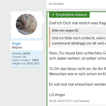
✔ Empfohlene Antwort
Darf ich Dich mal ehrlich was fr
Zitat von angie-12:
Und ich fühle mich schlecht, weil 
zunehmend abhängig von dir wird v
Angor
Mitglied
Nein, Du musst kein schlechtes 
Beiträge:
30345
Themen:
19
sich dabei verletzt, ist selber sc
Danke erhalten:
70005
Mitglied seit:
28.01.2017
Tu Dir das bloss nicht an, für i
Menschen wie er sich schon im KH 
Er soll erst mal erwachsen werden,
LG Angor
06.06.2020 03:57 •