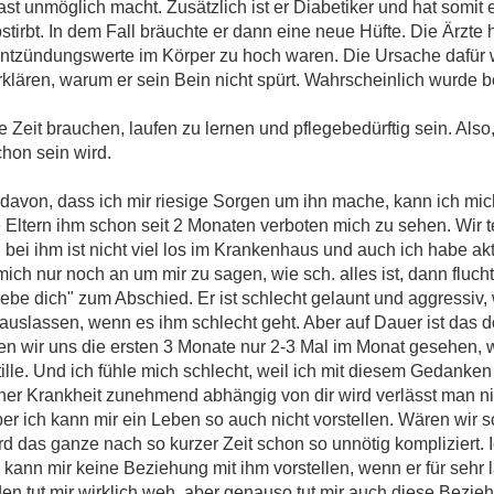
fast unmöglich macht. Zusätzlich ist er Diabetiker und hat somit
bstirbt. In dem Fall bräuchte er dann eine neue Hüfte. Die Ärzte
e Entzündungswerte im Körper zu hoch waren. Die Ursache dafür
erklären, warum er sein Bein nicht spürt. Wahrscheinlich wurde 
e Zeit brauchen, laufen zu lernen und pflegebedürftig sein. Also,
on sein wird.
von, dass ich mir riesige Sorgen um ihn mache, kann ich mic
ltern ihm schon seit 2 Monaten verboten mich zu sehen. Wir te
ei ihm ist nicht viel los im Krankenhaus und auch ich habe akt
mich nur noch an um mir zu sagen, wie sch. alles ist, dann fluch
liebe dich" zum Abschied. Er ist schlecht gelaunt und aggressiv,
auslassen, wenn es ihm schlecht geht. Aber auf Dauer ist das doc
wir uns die ersten 3 Monate nur 2-3 Mal im Monat gesehen, w
ille. Und ich fühle mich schlecht, weil ich mit diesem Gedanken
ner Krankheit zunehmend abhängig von dir wird verlässt man ni
ber ich kann mir ein Leben so auch nicht vorstellen. Wären wir
d das ganze nach so kurzer Zeit schon so unnötig kompliziert. I
h kann mir keine Beziehung mit ihm vorstellen, wenn er für sehr 
eden tut mir wirklich weh, aber genauso tut mir auch diese Bezi