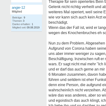
Therapie für sein operiertes Bein 
Gelenk nicht richtig verheilt und a
angie-12
Mitglied
weiteres Mal operiert, weil sein
wie vor kann sich auch kein Arzt 
Beiträge:
9
Themen:
3
beschädigt.
Danke erhalten:
1
Wenn das der Fall ist, wird er lang
Mitglied seit:
09.08.2019
wegen des Knochenbruches eh sch
Nun zu dem Problem. Abgesehen da
Aufgrund von Corona haben seine E
uns aber immer weniger zu sagen, b
Beschäftigung. Inzwischen ruft er 
wars. Er sagt nicht mal mehr "Ich 
und er darf das auch gerne an mir 
6 Monaten zusammen, davon haben 
führen und seitdem ist eher Funkst
denn eine Person, die aufgrund ei
wahrscheinlich nicht verzeihen. A
wäre das was anderes, aber so wir
und egoistisch das auch klingt, ic
Ich liebe ihn und so darüber zu r