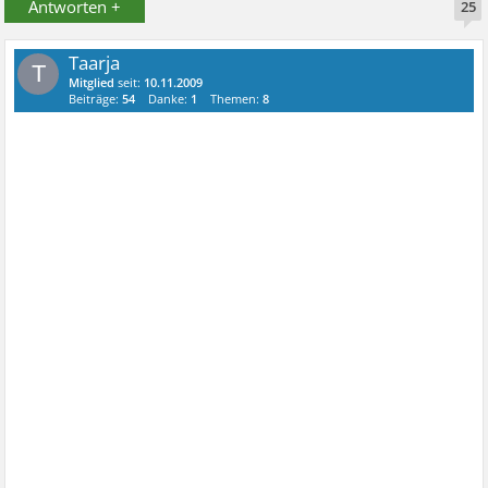
Antworten +
25
Taarja
T
Mitglied
seit:
10.11.2009
Beiträge:
54
Danke:
1
Themen:
8