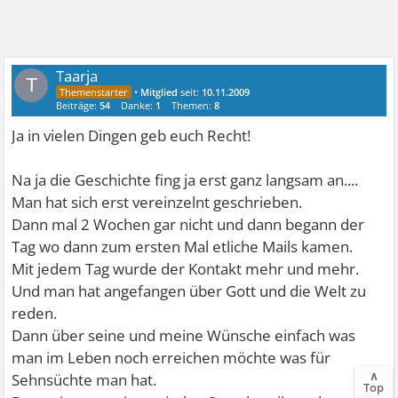
Taarja
T
•
Mitglied
seit:
10.11.2009
Beiträge:
54
Danke:
1
Themen:
8
Ja in vielen Dingen geb euch Recht!
Na ja die Geschichte fing ja erst ganz langsam an....
Man hat sich erst vereinzelnt geschrieben.
Dann mal 2 Wochen gar nicht und dann begann der
Tag wo dann zum ersten Mal etliche Mails kamen.
Mit jedem Tag wurde der Kontakt mehr und mehr.
Und man hat angefangen über Gott und die Welt zu
reden.
Dann über seine und meine Wünsche einfach was
man im Leben noch erreichen möchte was für
∧
Sehnsüchte man hat.
Top