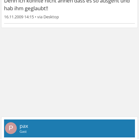
Denn ich konnte nicht ahnen dass es so ausgeht und
hab ihm geglaubt!!
16.11.2009 14:15
•
pax
P
Gast