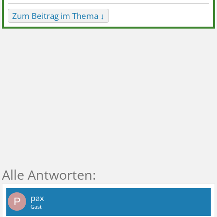
Zum Beitrag im Thema ↓
pax
P
Gast