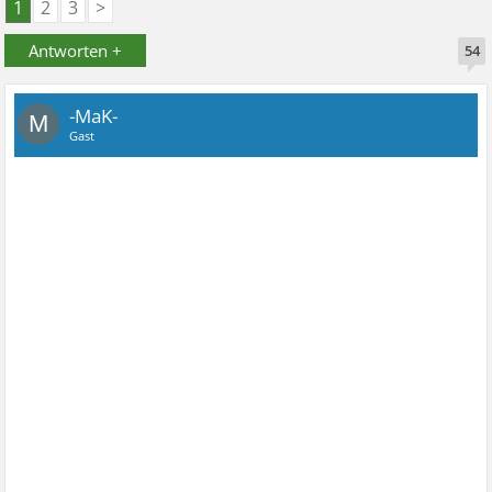
1
2
3
>
Antworten +
54
-MaK-
M
Gast