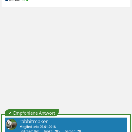
✔ Empfohlene Antwort
rabbitmaker
Mitglied
seit:
07.01.2018
Beiträge:
820
Danke:
705
Themen:
20