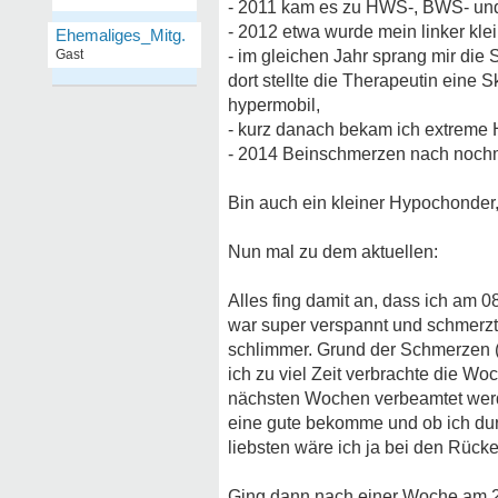
- 2011 kam es zu HWS-, BWS- un
- 2012 etwa wurde mein linker kl
Ehemaliges_Mitg.
Gast
- im gleichen Jahr sprang mir die
dort stellte die Therapeutin eine S
hypermobil,
- kurz danach bekam ich extreme 
- 2014 Beinschmerzen nach nochm
Bin auch ein kleiner Hypochonder, 
Nun mal zu dem aktuellen:
Alles fing damit an, dass ich am
war super verspannt und schmerzt
schlimmer. Grund der Schmerzen 
ich zu viel Zeit verbrachte die Woc
nächsten Wochen verbeamtet werd
eine gute bekomme und ob ich durc
liebsten wäre ich ja bei den Rück
Ging dann nach einer Woche am 20