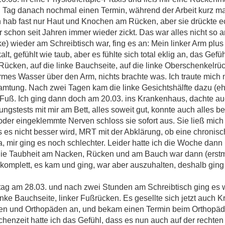
en Tag danach nochmal einen Termin, während der Arbeit kurz m
ch hab fast nur Haut und Knochen am Rücken, aber sie drückte ec
schon seit Jahren immer wieder zickt. Das war alles nicht so a
) wieder am Schreibtisch war, fing es an: Mein linker Arm plus 
, gefühlt wie taub, aber es fühlte sich total eklig an, das Gefü
Rücken, auf die linke Bauchseite, auf die linke Oberschenkelrüc
armes Wasser über den Arm, nichts brachte was. Ich traute mich 
mtung. Nach zwei Tagen kam die linke Gesichtshälfte dazu (eh
e Fuß. Ich ging dann doch am 20.03. ins Krankenhaus, dachte au
gstests mit mir am Bett, alles soweit gut, konnte auch alles be
er eingeklemmte Nerven schloss sie sofort aus. Sie ließ mich
s es nicht besser wird, MRT mit der Abklärung, ob eine chron
ia, mir ging es noch schlechter. Leider hatte ich die Woche dan
 Taubheit am Nacken, Rücken und am Bauch war dann (erstma
komplett, es kam und ging, war aber auszuhalten, deshalb ging 
tag am 28.03. und nach zwei Stunden am Schreibtisch ging es w
nke Bauchseite, linker Fußrücken. Es gesellte sich jetzt auch K
ogen und Orthopäden an, und bekam einen Termin beim Orthopä
henzeit hatte ich das Gefühl, dass es nun auch auf der rechten