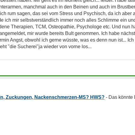
gebessert haben. Mir geht es im Moment gleich... leider. Habe fa
nterarmen, manchmal auch in den Beinen und auch im Brustber
ich rum sagen, das sei vom Stress und Psychisch, da ich aber 
de ich mir selbstverständlich immer noch alles Schlimme ein un
dene Therapien, TCM, Osteopathie, Psychologe etc. Und nun ha
 angemeldet, mir wurde bereits Bult genommen. Ich habe nächs
rmin Angst, obwohl ich gerne wüsste, was es denn nun ist... Ich 
ht "die Sucherei"ja wieder von vorne los...
beln, Zuckungen, Nackenschmerzen-MS? HWS?