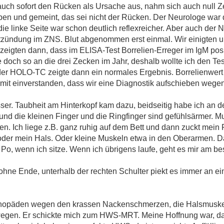
ch sofort den Rücken als Ursache aus, nahm sich auch null Zei
en und gemeint, das sei nicht der Rücken. Der Neurologe war 
e linke Seite war schon deutlich reflexreicher. Aber auch der 
zündung im ZNS. Blut abgenommen erst einmal. Wir einigten uns
zeigten dann, dass im ELISA-Test Borrelien-Erreger im IgM posi
 doch so an die drei Zecken im Jahr, deshalb wollte ich den Tes
, der HOLO-TC zeigte dann ein normales Ergebnis. Borrelienwer
amit einverstanden, dass wir eine Diagnostik aufschieben weg
er. Taubheit am Hinterkopf kam dazu, beidseitig habe ich an d
 die kleinen Finger und die Ringfinger sind gefühlsärmer. M
n. Ich liege z.B. ganz ruhig auf dem Bett und dann zuckt mein F
er mein Hals. Oder kleine Muskeln etwa in den Oberarmen. Das 
, wenn ich sitze. Wenn ich übrigens laufe, geht es mir am bes
hne Ende, unterhalb der rechten Schulter piekt es immer an ein
rthopäden wegen den krassen Nackenschmerzen, die Halsmuskel
wegen. Er schickte mich zum HWS-MRT. Meine Hoffnung war, da