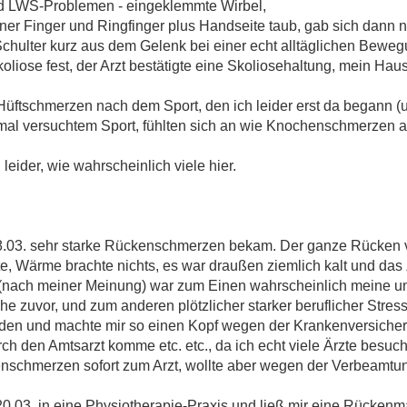
d LWS-Problemen - eingeklemmte Wirbel,
einer Finger und Ringfinger plus Handseite taub, gab sich dan
 Schulter kurz aus dem Gelenk bei einer echt alltäglichen Bewe
koliose fest, der Arzt bestätigte eine Skoliosehaltung, mein Haus
Hüftschmerzen nach dem Sport, den ich leider erst da begann (
al versuchtem Sport, fühlten sich an wie Knochenschmerzen 
leider, wie wahrscheinlich viele hier.
 08.03. sehr starke Rückenschmerzen bekam. Der ganze Rücken
e, Wärme brachte nichts, es war draußen ziemlich kalt und das
(nach meiner Meinung) war zum Einen wahrscheinlich meine un
he zuvor, und zum anderen plötzlicher starker beruflicher Stress.
en und machte mir so einen Kopf wegen der Krankenversicher
h den Amtsarzt komme etc. etc., da ich echt viele Ärzte besuch
enschmerzen sofort zum Arzt, wollte aber wegen der Verbeamtun
.03. in eine Physiotherapie-Praxis und ließ mir eine Rückenm