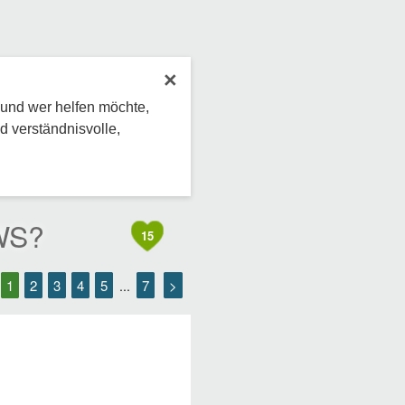
×
 und wer helfen möchte,
d verständnisvolle,
HWS?
15
1
2
3
4
5
7
>
...