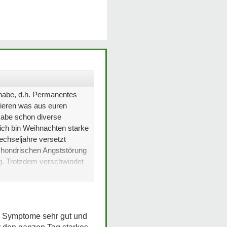
 habe, d.h. Permanentes
sieren was aus euren
Habe schon diverse
 ich bin Weihnachten starke
echseljahre versetzt
ochondrischen Angststörung
ng. Trotzdem verschwindet
ine Symptome sehr gut und