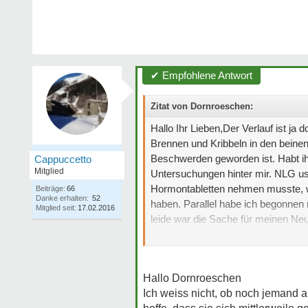
✔ Empfohlene Antwort
Zitat von Dornroeschen:
Hallo Ihr Lieben,Der Verlauf ist j
Brennen und Kribbeln in den beine
Beschwerden geworden ist. Habt ih
Cappuccetto
Mitglied
Untersuchungen hinter mir. NLG usw
Hormontabletten nehmen musste, we
Beiträge:
66
Danke erhalten:
52
haben. Parallel habe ich begonnen
Mitglied seit:
17.02.2016
leide war die Sache für meinen Neu
das Brennen und Kribbeln leider ni
Hallo Dornroeschen
Ich weiss nicht, ob noch jemand ak