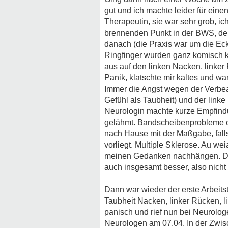
gut und ich machte leider für ein
Therapeutin, sie war sehr grob, i
brennenden Punkt in der BWS, der 
danach (die Praxis war um die Ecke
Ringfinger wurden ganz komisch kalt
aus auf den linken Nacken, linker 
Panik, klatschte mir kaltes und w
Immer die Angst wegen der Verbea
Gefühl als Taubheit) und der link
Neurologin machte kurze Empfindun
gelähmt. Bandscheibenprobleme od
nach Hause mit der Maßgabe, fall
vorliegt. Multiple Sklerose. Au we
meinen Gedanken nachhängen. Die
auch insgesamt besser, also nicht 
Dann war wieder der erste Arbeits
Taubheit Nacken, linker Rücken, li
panisch und rief nun bei Neurol
Neurologen am 07.04. In der Zwisc