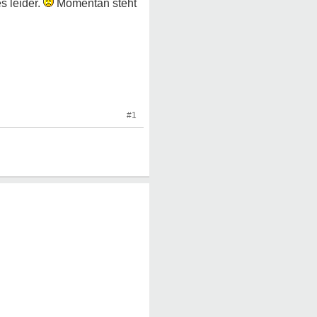
s leider.
Momentan steht
#1