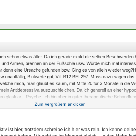
a doch schon etwas älter. Da ich gerade exakt die selben Beschwerden
n und Armen, brennen an der Fußsohle usw. Würde mich mal interes
r denn eine Ursache gefunden bzw. Ging es von allein wieder weg?
 unauffällig, Blutwerte gut, Vit. B12 BEI 297. Muss dazu sagen das
lche mich, man glaubt es kaum, mit Mitte 20 für 3 Monate in die W
 mein Antidepressiva auszuschleichen. Da ich generell an einer hyp
ro glasklar... Psyche. Ich bin aber in guter therapeutische Behandlu
cht.Bin für jeden Rat dankbar. Zum verrückt werden diese Kribbelei.
tiv ist hier, trotzdem schreibe ich hier was rein. Ich kenne de