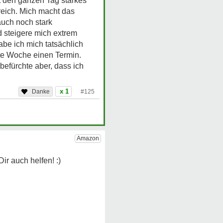
st den ganzen Tag starkes
eich. Mich macht das
auch noch stark
d steigere mich extrem
be ich mich tatsächlich
te Woche einen Termin.
befürchte aber, dass ich
x 1
#125