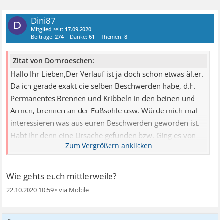
Dini87
D
Mitglied
seit:
17.09.2020
Beiträge:
274
Danke:
61
Themen:
8
Zitat von Dornroeschen:
Hallo Ihr Lieben,Der Verlauf ist ja doch schon etwas älter.
Da ich gerade exakt die selben Beschwerden habe, d.h.
Permanentes Brennen und Kribbeln in den beinen und
Armen, brennen an der Fußsohle usw. Würde mich mal
interessieren was aus euren Beschwerden geworden ist.
Habt ihr denn eine Ursache gefunden bzw. Ging es von
allein wieder weg?Habe schon diverse Untersuchungen
hinter mir. NLG usw unauffällig, Blutwerte gut, Vit. B12
BEI 297. Muss dazu sagen das ich bin Weihnachten starke
Wie gehts euch mittlerweile?
Hormontabletten nehmen musste, welche mich, man
22.10.2020 10:59
•
glaubt es kaum, mit Mitte 20 für 3 Monate in die
Wechseljahre versetzt haben. Parallel habe ich begonnen