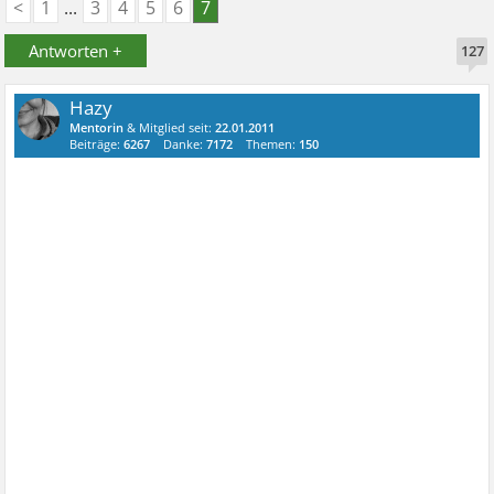
<
1
...
3
4
5
6
7
Antworten +
127
Hazy
Mentorin
& Mitglied seit:
22.01.2011
Beiträge:
6267
Danke:
7172
Themen:
150