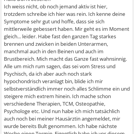
Hormontabletten nehmen musste, welche mich, man
Ich weiss nicht, ob noch jemand aktiv ist hier,
glaubt es kaum, mit Mitte 20 für 3 Monate in die
trotzdem schreibe ich hier was rein. Ich kenne deine
Wechseljahre versetzt haben. Parallel habe ich begonnen
Symptome sehr gut und hoffe, dass sie sich
mein Antidepressiva auszuschleichen. Da ich generell an
mittlerweile gebessert haben. Mir geht es im Moment
einer hypochondrischen Angststörung leide war die Sache
gleich... leider. Habe fast den ganzen Tag starkes
für meinen Neuro glasklar... Psyche. Ich bin aber in guter
brennen und zwicken in beiden Unterarmen,
therapeutische Behandlung. Trotzdem verschwindet das
manchmal auch in den Beinen und auch im
Brennen und Kribbeln leider nicht.Bin für jeden Rat
Brustbereich. Mich macht das Ganze fast wahnsinnig.
dankbar. Zum verrückt werden diese Kribbelei.
Alle um mich rum sagen, das sei vom Stress und
Psychisch, da ich aber auch noch stark
hypochondrisch veranlagt bin, blide ich mir
selbstverständlich immer noch alles Schlimme ein und
steigere mich extrem hinein. Ich mache schon
verschiedene Therapien, TCM, Osteopathie,
Psychologe etc. Und nun habe ich mich tatsächlich
auch noch bei meiner Hausärztin angemeldet, mir
wurde bereits Bult genommen. Ich habe nächste
Woche einen Termin. Eigentlich habe ich vor diesem