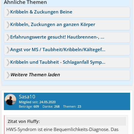
mein Antidepressiva auszuschleichen. Da ich generell an
Ähnliche Themen
einer hypochondrischen Angststörung leide war die Sache
Kribbeln & Zuckungen Beine
für meinen Neuro glasklar... Psyche. Ich bin aber in guter
therapeutische Behandlung. Trotzdem verschwindet das
Kribbeln, Zuckungen an ganzen Körper
Brennen und Kribbeln leider nicht.Bin für jeden Rat
Erfahrungswerte gesucht! Hautbrennen-, Kribbeln, Taubheit
dankbar. Zum verrückt werden diese Kribbelei.
Angst vor MS / Taubheit/Kribbeln/Kältegefühl
Kribbeln und Taubheit - Schlaganfall Symptome?
Weitere Themen laden
Sasa10
Mitglied
seit:
24.05.2020
Beiträge:
609
Danke:
268
Themen:
23
Zitat von Fluffy:
HWS-Syndrom ist eine Bequemlichkeits-Diagnose. Das