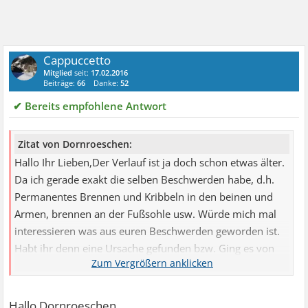
Cappuccetto
Mitglied
seit:
17.02.2016
Beiträge:
66
Danke:
52
✔ Bereits empfohlene Antwort
Zitat von Dornroeschen:
Hallo Ihr Lieben,Der Verlauf ist ja doch schon etwas älter.
Da ich gerade exakt die selben Beschwerden habe, d.h.
Permanentes Brennen und Kribbeln in den beinen und
Armen, brennen an der Fußsohle usw. Würde mich mal
interessieren was aus euren Beschwerden geworden ist.
Habt ihr denn eine Ursache gefunden bzw. Ging es von
allein wieder weg?Habe schon diverse Untersuchungen
hinter mir. NLG usw unauffällig, Blutwerte gut, Vit. B12
BEI 297. Muss dazu sagen das ich bin Weihnachten starke
Hallo Dornroeschen