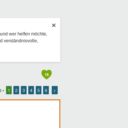
×
 und wer helfen möchte,
d verständnisvolle,
18
1
2
3
4
5
6
>
6
•