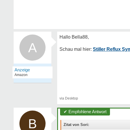
A
Stiller Reflux 
✔ Empfohlene Antwort
B
Zitat von Sori: