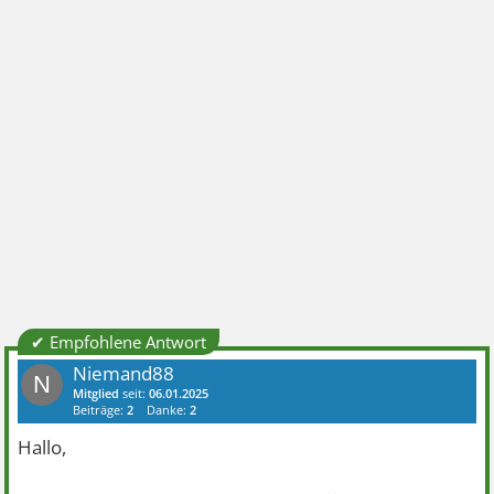
✔ Empfohlene Antwort
Niemand88
N
Mitglied
seit:
06.01.2025
Beiträge:
2
Danke:
2
Hallo,