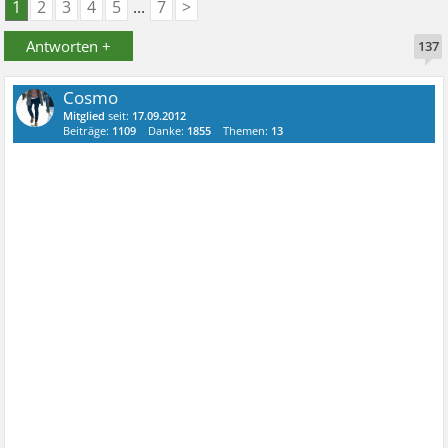
1
2
3
4
5
...
7
>
Antworten +
137
Cosmo
Mitglied
seit:
17.09.2012
Beiträge:
1109
Danke:
1855
Themen:
13