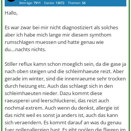
Beiträge:
7911
Danke:
13072
Themen:
58
Hallo,
Es war zwar bei mir nicht diagnostiziert als solches
aber ich habe mich lange mir diesem symthom
rumschlagen muessen und hatte genau wie
du....nachts nichts.
Stiller reflux kamn schon moeglich sein, da die gase ja
nach oben steigen und die schleimhaeute reizt. Aber
gerade im winter, sind die innenraeume sehr trocken
durch heizung etc. Auch das schlaegt sich in den
schleimhaeuten nieder. Dazu kommt diese
raeusperei und leerschluckerei, das reizt auch
nochmal extrem. Auch wenn du denkst, allergie ist
das nicht weil es sonst ja anders ist, auch das kann
sich veraendern. Es kommt darauf an was du genau
fuer pollenallergien hast. Es gibt poölen die fliegen im