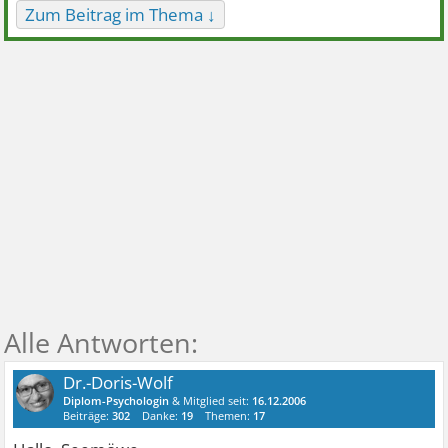
Zum Beitrag im Thema ↓
Dr.-Doris-Wolf
Diplom-Psychologin
& Mitglied seit:
16.12.2006
Beiträge:
302
Danke:
19
Themen:
17