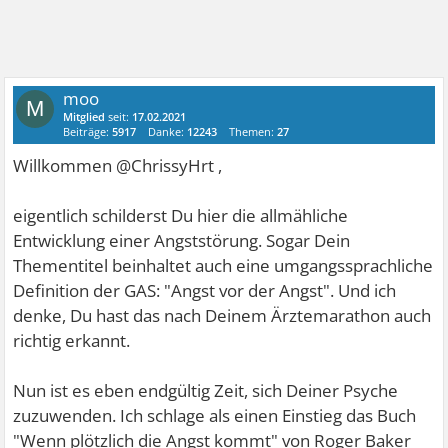
moo
M
Mitglied
seit:
17.02.2021
Beiträge:
5917
Danke:
12243
Themen:
27
Willkommen @ChrissyHrt ,
eigentlich schilderst Du hier die allmähliche
Entwicklung einer Angststörung. Sogar Dein
Thementitel beinhaltet auch eine umgangssprachliche
Definition der GAS: "Angst vor der Angst". Und ich
denke, Du hast das nach Deinem Ärztemarathon auch
richtig erkannt.
Nun ist es eben endgültig Zeit, sich Deiner Psyche
zuzuwenden. Ich schlage als einen Einstieg das Buch
"Wenn plötzlich die Angst kommt" von Roger Baker