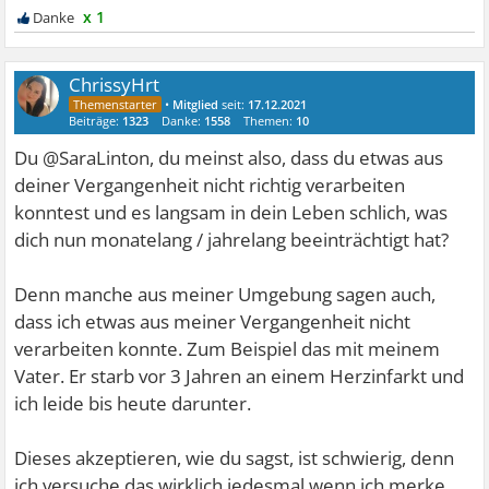
x 1
ChrissyHrt
•
Mitglied
seit:
17.12.2021
Beiträge:
1323
Danke:
1558
Themen:
10
Du @SaraLinton, du meinst also, dass du etwas aus
deiner Vergangenheit nicht richtig verarbeiten
konntest und es langsam in dein Leben schlich, was
dich nun monatelang / jahrelang beeinträchtigt hat?
Denn manche aus meiner Umgebung sagen auch,
dass ich etwas aus meiner Vergangenheit nicht
verarbeiten konnte. Zum Beispiel das mit meinem
Vater. Er starb vor 3 Jahren an einem Herzinfarkt und
ich leide bis heute darunter.
Dieses akzeptieren, wie du sagst, ist schwierig, denn
ich versuche das wirklich jedesmal wenn ich merke,