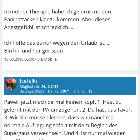
oder im Urlaub oder gar nicht. Erzähl uns anschliessend,
wie es war. Bestimmt besser, als erwartet. Ist meistens
In meiner Therapie habe ich gelernt mit den
so.
Paninattacken klar zu kommen. Aber dieses
Angstgefühl ist schrecklich....
Übrigens, ich bin seit vielen Jahren jetzt Panikattackenfrei.
Allerdings nie frei von diesen Erinnerungen, nie gänzlich
Ich hoffe das es nur wegen den Urlaub ist....
frei von Erwartungsängsten. Aber damit kann man auch
Bin hin und her gerissen
leben. Du schaffst das auch.
18.08.2018 06:00
•
Icefalki
Mitglied
seit:
24.10.2014
Beiträge:
24237
Danke:
32071
Themen:
12
Pawel, jetzt mach dir mal keinen Kopf. 1. Hast du
gelernt mit den PA umzugehen. 2. Du hast das Tavor.
3. Wir alle müssen lernen, dass wir manchmal
normale Aufregung sofort mit dem Beginn des
Supergaus verwechseln. Und 4. Ist nur mal wieder