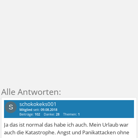
schokokeks001
S
Mitglied
seit:
09.08.2018
Beiträge:
102
Danke:
28
Themen:
1
Ja das ist normal das habe ich auch. Mein Urlaub war
auch die Katastrophe. Angst und Panikattacken ohne