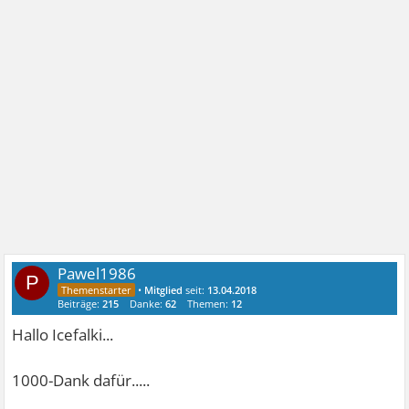
Pawel1986
P
•
Mitglied
seit:
13.04.2018
Beiträge:
215
Danke:
62
Themen:
12
Hallo Icefalki...
1000-Dank dafür.....