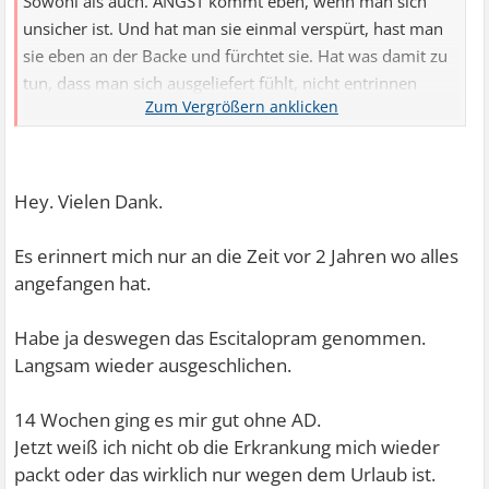
Sowohl als auch. ANGST kommt eben, wenn man sich
unsicher ist. Und hat man sie einmal verspürt, hast man
sie eben an der Backe und fürchtet sie. Hat was damit zu
tun, dass man sich ausgeliefert fühlt, nicht entrinnen
kann.
Mir helfen klare Denkmuster. Man kann alles, aber man
muss nicht alles können. Ich entscheide.
Hey. Vielen Dank.
Urlaub, man bucht, freut sich, Tag x kommt, alles Mist.
Es erinnert mich nur an die Zeit vor 2 Jahren wo alles
Alles schei.. Also, nix neues, Tavor einpacken, so für alle
angefangen hat.
Fälle. Dann Augen zu und durch. Ist ja Urlaub, keine
Hinrichtung. Wobei, fühlt sich eher nach Hinrichtung an,
Habe ja deswegen das Escitalopram genommen.
wenn man mal wieder das Kopfkino zulässt. Meine
Langsam wieder ausgeschlichen.
Strategie, irgendwie komm ich immer heim und Kopfkino
ausschalten.
14 Wochen ging es mir gut ohne AD.
Jetzt weiß ich nicht ob die Erkrankung mich wieder
Also, Macke hin oder her, kannst zuhause Panik schieben,
packt oder das wirklich nur wegen dem Urlaub ist.