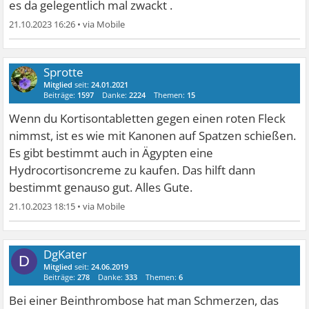
es da gelegentlich mal zwackt .
21.10.2023 16:26
•
Sprotte
Mitglied
seit:
24.01.2021
Beiträge:
1597
Danke:
2224
Themen:
15
Wenn du Kortisontabletten gegen einen roten Fleck
nimmst, ist es wie mit Kanonen auf Spatzen schießen.
Es gibt bestimmt auch in Ägypten eine
Hydrocortisoncreme zu kaufen. Das hilft dann
bestimmt genauso gut. Alles Gute.
21.10.2023 18:15
•
DgKater
D
Mitglied
seit:
24.06.2019
Beiträge:
278
Danke:
333
Themen:
6
Bei einer Beinthrombose hat man Schmerzen, das