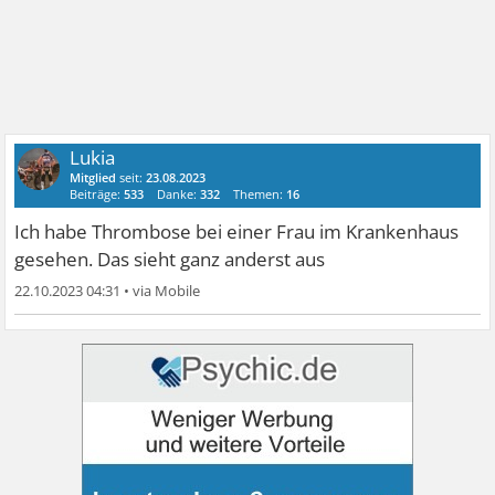
Lukia
Mitglied
seit:
23.08.2023
Beiträge:
533
Danke:
332
Themen:
16
Ich habe Thrombose bei einer Frau im Krankenhaus
gesehen. Das sieht ganz anderst aus
22.10.2023 04:31
•