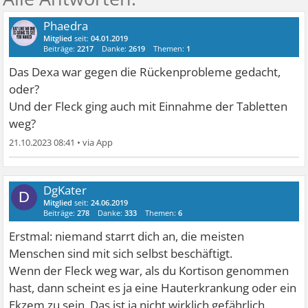
Phaedra
Mitglied
seit:
04.01.2019
Beiträge:
2217
Danke:
2619
Themen:
1
Das Dexa war gegen die Rückenprobleme gedacht,
oder?
Und der Fleck ging auch mit Einnahme der Tabletten
weg?
21.10.2023 08:41
•
DgKater
D
Mitglied
seit:
24.06.2019
Beiträge:
278
Danke:
333
Themen:
6
Erstmal: niemand starrt dich an, die meisten
Menschen sind mit sich selbst beschäftigt.
Wenn der Fleck weg war, als du Kortison genommen
hast, dann scheint es ja eine Hauterkrankung oder ein
Ekzem zu sein. Das ist ja nicht wirklich gefährlich.