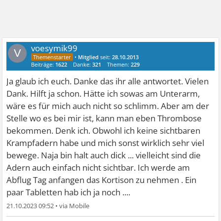
voesymik99
V
•
Mitglied
seit:
28.10.2013
Beiträge:
1622
Danke:
321
Themen:
229
Ja glaub ich euch. Danke das ihr alle antwortet. Vielen
Dank. Hilft ja schon. Hätte ich sowas am Unterarm,
wäre es für mich auch nicht so schlimm. Aber am der
Stelle wo es bei mir ist, kann man eben Thrombose
bekommen. Denk ich. Obwohl ich keine sichtbaren
Krampfadern habe und mich sonst wirklich sehr viel
bewege. Naja bin halt auch dick ... vielleicht sind die
Adern auch einfach nicht sichtbar. Ich werde am
Abflug Tag anfangen das Kortison zu nehmen . Ein
paar Tabletten hab ich ja noch ....
21.10.2023 09:52
•