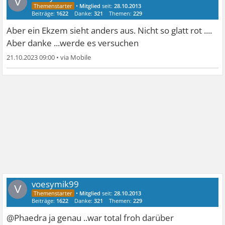
V
•
Mitglied
seit:
28.10.2013
Beiträge:
1622
Danke:
321
Themen:
229
Aber ein Ekzem sieht anders aus. Nicht so glatt rot ....
Aber danke ...werde es versuchen
21.10.2023 09:00
•
voesymik99
V
•
Mitglied
seit:
28.10.2013
Beiträge:
1622
Danke:
321
Themen:
229
@Phaedra ja genau ..war total froh darüber