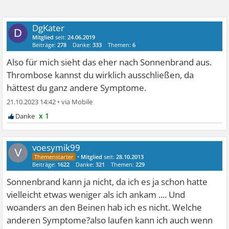
DgKater
D
Mitglied
seit:
24.06.2019
Beiträge:
278
Danke:
333
Themen:
6
Also für mich sieht das eher nach Sonnenbrand aus.
Thrombose kannst du wirklich ausschließen, da
hättest du ganz andere Symptome.
21.10.2023 14:42
•
x 1
voesymik99
V
•
Mitglied
seit:
28.10.2013
Beiträge:
1622
Danke:
321
Themen:
229
Sonnenbrand kann ja nicht, da ich es ja schon hatte
vielleicht etwas weniger als ich ankam .... Und
woanders an den Beinen hab ich es nicht. Welche
anderen Symptome?also laufen kann ich auch wenn