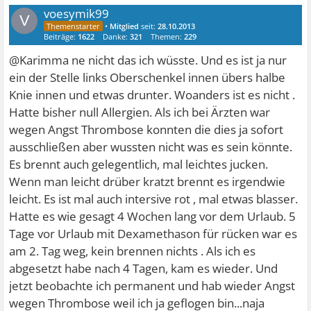
voesymik99
V
•
Mitglied
seit:
28.10.2013
Beiträge:
1622
Danke:
321
Themen:
229
@Karimma ne nicht das ich wüsste. Und es ist ja nur
ein der Stelle links Oberschenkel innen übers halbe
Knie innen und etwas drunter. Woanders ist es nicht .
Hatte bisher null Allergien. Als ich bei Ärzten war
wegen Angst Thrombose konnten die dies ja sofort
ausschließen aber wussten nicht was es sein könnte.
Es brennt auch gelegentlich, mal leichtes jucken.
Wenn man leicht drüber kratzt brennt es irgendwie
leicht. Es ist mal auch intersive rot , mal etwas blasser.
Hatte es wie gesagt 4 Wochen lang vor dem Urlaub. 5
Tage vor Urlaub mit Dexamethason für rücken war es
am 2. Tag weg, kein brennen nichts . Als ich es
abgesetzt habe nach 4 Tagen, kam es wieder. Und
jetzt beobachte ich permanent und hab wieder Angst
wegen Thrombose weil ich ja geflogen bin...naja