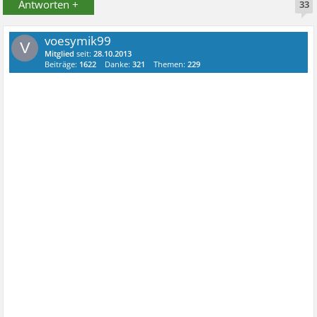
Antworten +
33
voesymik99
V
Mitglied
seit:
28.10.2013
Beiträge:
1622
Danke:
321
Themen:
229