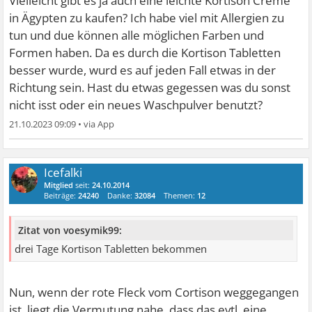
Vielleicht gibt es ja auch eine leichte Kortison Creme
in Ägypten zu kaufen? Ich habe viel mit Allergien zu
tun und due können alle möglichen Farben und
Formen haben. Da es durch die Kortison Tabletten
besser wurde, wurd es auf jeden Fall etwas in der
Richtung sein. Hast du etwas gegessen was du sonst
nicht isst oder ein neues Waschpulver benutzt?
21.10.2023 09:09
•
Icefalki
Mitglied
seit:
24.10.2014
Beiträge:
24240
Danke:
32084
Themen:
12
Zitat von voesymik99:
drei Tage Kortison Tabletten bekommen
Nun, wenn der rote Fleck vom Cortison weggegangen
ist, liegt die Vermutung nahe, dass das evtl. eine