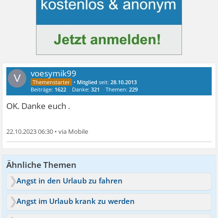
voesymik99
V
•
Mitglied
seit:
28.10.2013
Beiträge:
1622
Danke:
321
Themen:
229
OK. Danke euch .
22.10.2023 06:30
•
Ähnliche Themen
Angst in den Urlaub zu fahren
Angst im Urlaub krank zu werden