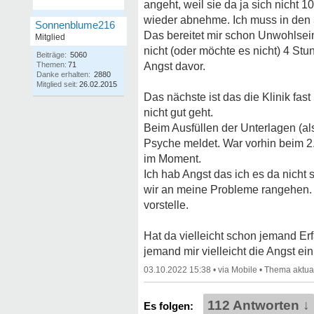
angeht, weil sie da ja sich nicht
wieder abnehme. Ich muss in den 
Sonnenblume216
Das bereitet mir schon Unwohlsei
Mitglied
nicht (oder möchte es nicht) 4 St
Beiträge:
5060
Themen:
71
Angst davor.
Danke erhalten:
2880
Mitglied seit:
26.02.2015
Das nächste ist das die Klinik fa
nicht gut geht.
Beim Ausfüllen der Unterlagen (a
Psyche meldet. War vorhin beim 2.
im Moment.
Ich hab Angst das ich es da nich
wir an meine Probleme rangehen. A
vorstelle.
Hat da vielleicht schon jemand E
jemand mir vielleicht die Angst e
03.10.2022 15:38
•
•
112 Antworten ↓