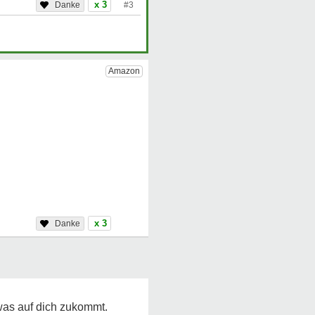
x 3
#3
x 3
 was auf dich zukommt.