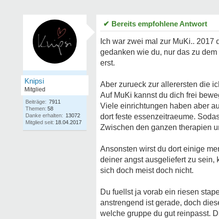
✔ Bereits empfohlene Antwort
Ich war zwei mal zur MuKi.. 2017 
gedanken wie du, nur das zu dem ze
erst.
Knipsi
Aber zurueck zur allerersten die 
Mitglied
Auf MuKi kannst du dich frei bewe
Beiträge:
7911
Viele einrichtungen haben aber au
Themen:
58
Danke erhalten:
13072
dort feste essenzeitraeume. Sodass
Mitglied seit:
18.04.2017
Zwischen den ganzen therapien un
Ansonsten wirst du dort einige men
deiner angst ausgeliefert zu sein,
sich doch meist doch nicht.
Du fuellst ja vorab ein riesen sta
anstrengend ist gerade, doch dies
welche gruppe du gut reinpasst.