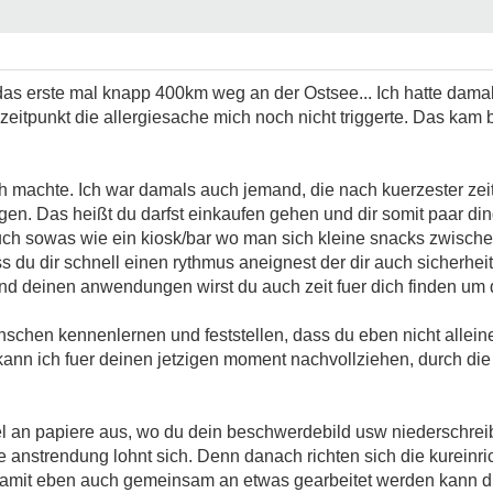
das erste mal knapp 400km weg an der Ostsee... Ich hatte dama
itpunkt die allergiesache mich noch nicht triggerte. Das kam b
ich machte. Ich war damals auch jemand, die nach kuerzester zei
gen. Das heißt du darfst einkaufen gehen und dir somit paar d
ch sowas wie ein kiosk/bar wo man sich kleine snacks zwische
 du dir schnell einen rythmus aneignest der dir auch sicherhei
d deinen anwendungen wirst du auch zeit fuer dich finden um
schen kennenlernen und feststellen, dass du eben nicht alleine 
 kann ich fuer deinen jetzigen moment nachvollziehen, durch di
pel an papiere aus, wo du dein beschwerdebild usw niederschreib
e anstrendung lohnt sich. Denn danach richten sich die kureinr
 Damit eben auch gemeinsam an etwas gearbeitet werden kann 