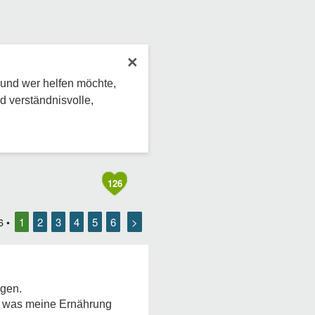
×
 und wer helfen möchte,
d verständnisvolle,
126
1
2
3
4
5
6
>
6
•
egen.
an was meine Ernährung