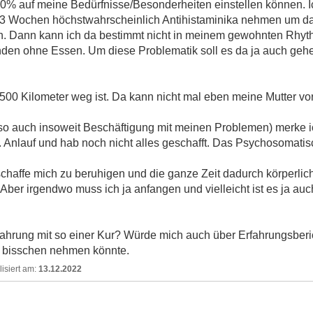
 100% auf meine Bedürfnisse/Besonderheiten einstellen können. 
3 Wochen höchstwahrscheinlich Antihistaminika nehmen um das
n. Dann kann ich da bestimmt nicht in meinem gewohnten Rhyth
unden ohne Essen. Um diese Problematik soll es da ja auch gehe
st 500 Kilometer weg ist. Da kann nicht mal eben meine Mutter 
lso auch insoweit Beschäftigung mit meinen Problemen) merke i
 Anlauf und hab noch nicht alles geschafft. Das Psychosomatisc
t schaffe mich zu beruhigen und die ganze Zeit dadurch körper
ber irgendwo muss ich ja anfangen und vielleicht ist es ja auc
rfahrung mit so einer Kur? Würde mich auch über Erfahrungsber
in bisschen nehmen könnte.
13.12.2022