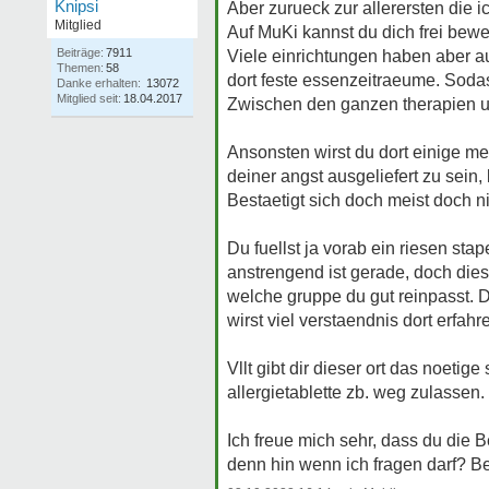
Knipsi
Aber zurueck zur allerersten die 
Mitglied
Auf MuKi kannst du dich frei bew
Beiträge:
7911
Viele einrichtungen haben aber a
Themen:
58
dort feste essenzeitraeume. Sodas
Danke erhalten:
13072
Mitglied seit:
18.04.2017
Zwischen den ganzen therapien u
Ansonsten wirst du dort einige me
deiner angst ausgeliefert zu sein
Bestaetigt sich doch meist doch ni
Du fuellst ja vorab ein riesen st
anstrengend ist gerade, doch dies
welche gruppe du gut reinpasst.
wirst viel verstaendnis dort erfahre
Vllt gibt dir dieser ort das noet
allergietablette zb. weg zulassen.
Ich freue mich sehr, dass du die
denn hin wenn ich fragen darf? B