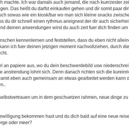
ich machte. Ich war damals auch jemand, die nach kuerzester ze
egen. Das heißt du darfst einkaufen gehen und dir somit paar 
uch sowas wie ein kiosk/bar wo man sich kleine snacks zwische
s du dir schnell einen rythmus aneignest der dir auch sicherhei
nd deinen anwendungen wirst du auch zeit fuer dich finden um
nschen kennenlernen und feststellen, dass du eben nicht alleine
, kann ich fuer deinen jetzigen moment nachvollziehen, durch di
cht.
apel an papiere aus, wo du dein beschwerdebild usw niederschreib
e anstrendung lohnt sich. Denn danach richten sich die kurein
 Damit eben auch gemeinsam an etwas gearbeitet werden kann
n..
ige selbstvertrauen um in dem geschuetzen rahmen, neue dinge zu
 Bewilligung bekommen hast und du dich bald auf eine neue rei
erge oder meer?