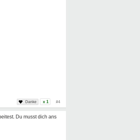
x 1
#4
beitest. Du musst dich ans