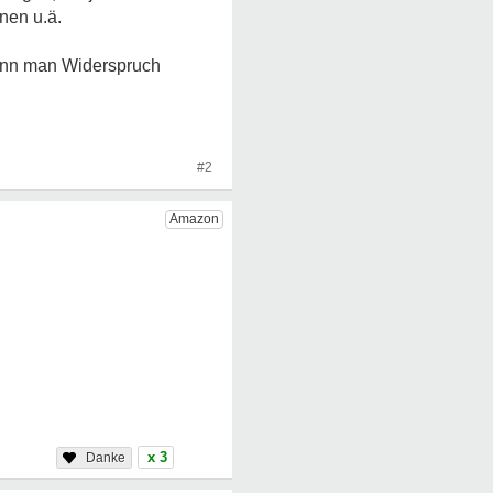
nen u.ä.
kann man Widerspruch
#2
x 3