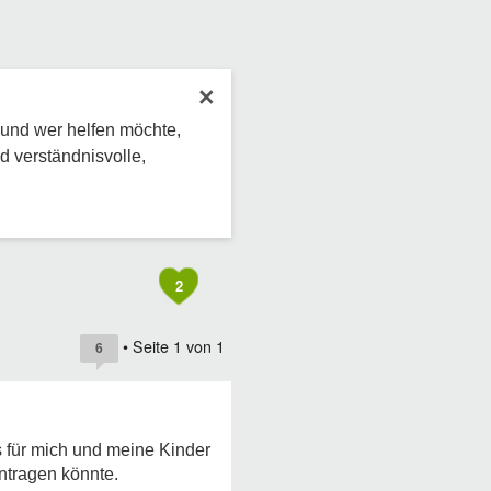
×
 und wer helfen möchte,
d verständnisvolle,
2
• Seite
1
von
1
6
s für mich und meine Kinder
ntragen könnte.