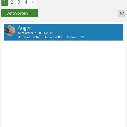
1
2
3
4
>
Antworten +
67
Angor
Mitglied
seit:
28.01.2017
Beiträge:
30345
Danke:
70005
Themen:
19