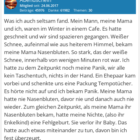
Mitglied
seit:
24.06.2017
Beiträge:
45976
Danke:
61982
Themen:
30
Was ich auch seltsam fand. Mein Mann, meine Mama
und ich, waren im Winter in einem Cafe. Es hatte
geschneit und wir sind spazieren gegangen. Weißer
Schnee, aufeinmal wie aus heiterem Himmel, bekam
meine Mama Nasenbluten. So stark, das der weiße
Schnee, innerhalb von wenigen Minuten rot war. Ich
hatte zu dem Zeitpunkt noch meine Panik, wir alle
kein Taschentuch, nichts in der Hand. Ein Ehepaar kam
vorbei und schenkte uns eine Packung Tempotücher.
Es hörte nicht auf und ich bekam Panik. Meine Mama
hatte nie Nasenbluten, davor nie und danach auch nie
wieder. Zum gleichen Zeitpunkt, als meine Mama ihr
Nasenbluten bekam, hatte meine Nichte, (also ihr
Enkelkind) eine Fehlgeburt. Sie verlor ihr Baby. Das
hatte auch etwas miteinander zu tun, davon bin ich
fest überzeugt.