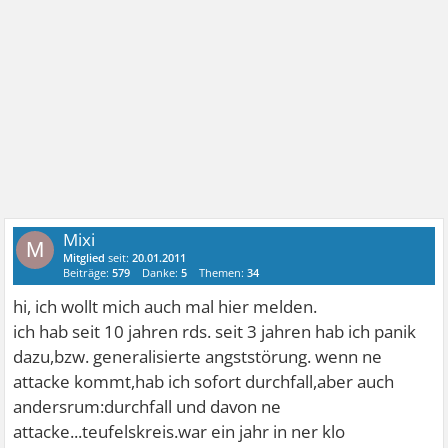
Mixi
M
Mitglied
seit:
20.01.2011
Beiträge:
579
Danke:
5
Themen:
34
hi, ich wollt mich auch mal hier melden.
ich hab seit 10 jahren rds. seit 3 jahren hab ich panik
dazu,bzw. generalisierte angststörung. wenn ne
attacke kommt,hab ich sofort durchfall,aber auch
andersrum:durchfall und davon ne
attacke...teufelskreis.war ein jahr in ner klo