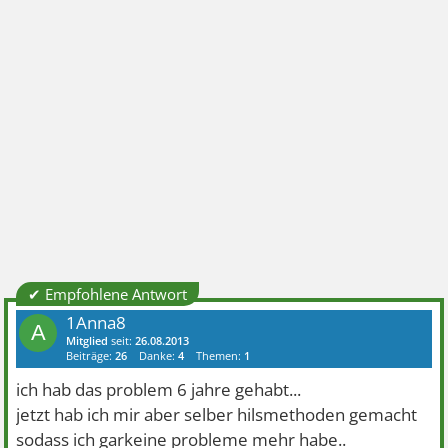
✔ Empfohlene Antwort
1Anna8
A
Mitglied
seit:
26.08.2013
Beiträge:
26
Danke:
4
Themen:
1
ich hab das problem 6 jahre gehabt...
jetzt hab ich mir aber selber hilsmethoden gemacht
sodass ich garkeine probleme mehr habe..