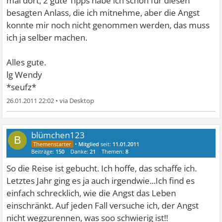
mal dort, 2 gute Tipps habe ich schon für diesen
besagten Anlass, die ich mitnehme, aber die Angst
konnte mir noch nicht genommen werden, das muss
ich ja selber machen.
Alles gute.
lg Wendy
*seufz*
26.01.2011 22:02
•
blümchen123
B
•
Mitglied
seit:
11.01.2011
Beiträge:
150
Danke:
21
Themen:
8
So die Reise ist gebucht. Ich hoffe, das schaffe ich.
Letztes Jahr ging es ja auch irgendwie...Ich find es
einfach schrecklich, wie die Angst das Leben
einschränkt. Auf jeden Fall versuche ich, der Angst
nicht wegzurennen, was soo schwierig ist!!