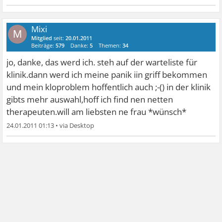
Mixi
M
Mitglied
seit:
20.01.2011
Beiträge:
579
Danke:
5
Themen:
34
jo, danke, das werd ich. steh auf der warteliste für
klinik.dann werd ich meine panik iin griff bekommen
und mein kloproblem hoffentlich auch ;-() in der klinik
gibts mehr auswahl,hoff ich find nen netten
therapeuten.will am liebsten ne frau *wünsch*
24.01.2011 01:13
•