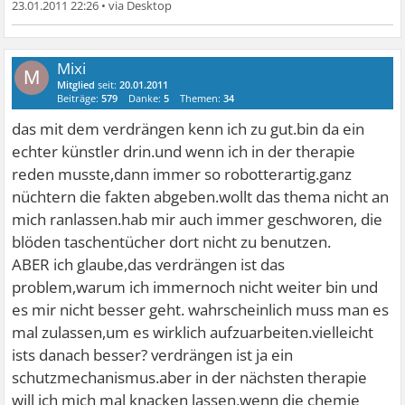
23.01.2011 22:26
•
Mixi
M
Mitglied
seit:
20.01.2011
Beiträge:
579
Danke:
5
Themen:
34
das mit dem verdrängen kenn ich zu gut.bin da ein
echter künstler drin.und wenn ich in der therapie
reden musste,dann immer so robotterartig.ganz
nüchtern die fakten abgeben.wollt das thema nicht an
mich ranlassen.hab mir auch immer geschworen, die
blöden taschentücher dort nicht zu benutzen.
ABER ich glaube,das verdrängen ist das
problem,warum ich immernoch nicht weiter bin und
es mir nicht besser geht. wahrscheinlich muss man es
mal zulassen,um es wirklich aufzuarbeiten.vielleicht
ists danach besser? verdrängen ist ja ein
schutzmechanismus.aber in der nächsten therapie
will ich mich mal knacken lassen,wenn die chemie