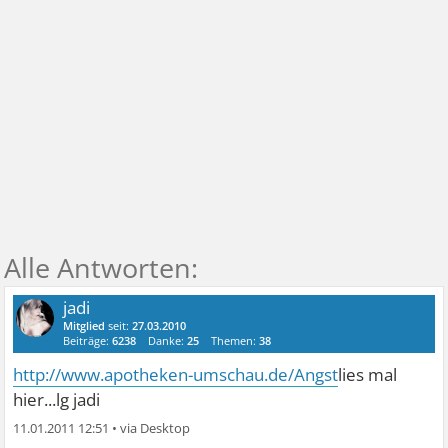
jadi
Mitglied
seit:
27.03.2010
Beiträge:
6238
Danke:
25
Themen:
38
http://www.apotheken-umschau.de/Angst
lies mal
hier...lg jadi
11.01.2011 12:51
•