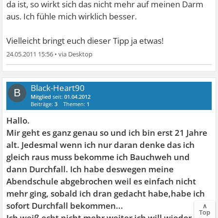
da ist, so wirkt sich das nicht mehr auf meinen Darm
aus. Ich fühle mich wirklich besser.
Vielleicht bringt euch dieser Tipp ja etwas!
24.05.2011 15:56
•
Black-Heart90
B
Mitglied
seit:
01.04.2012
Beiträge:
3
Themen:
1
Hallo.
Mir geht es ganz genau so und ich bin erst 21 Jahre
alt. Jedesmal wenn ich nur daran denke das ich
gleich raus muss bekomme ich Bauchweh und
dann Durchfall. Ich habe deswegen meine
Abendschule abgebrochen weil es einfach nicht
mehr ging, sobald ich dran gedacht habe,habe ich
sofort Durchfall bekommen...
∧
Top
Ich weiß echt nicht mehr weiter ich will wieder raus