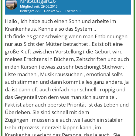
KiraStuttgart26
Mitglied
seit:
29.06.2013
Beiträge:
779
Danke:
572
Themen:
5
Hallo , ich habe auch einen Sohn und arbeite im
Krankenhaus. Kenne also das System ..
Ich finde es ganz schwierig wenn man Entbindungen
nur aus Sicht der Mütter betrachtet . Es ist oft eine
große Kluft zwischen Vorstellung ( die Geburt wird
meines Erachtens in Büchern, Zeitschriften und auch
in den Kursen ) etwas zu sehr beschönigt Stichwort ;
Liste machen , Musik raussuchen , emotional soll’s
auch stimmen und dann kommt alles ganz anders. Ja
da ist dann oft auch einfach nur schnell , ruppig und
das Gegenteil von dem was man sich ausmalte .
Fakt ist aber auch oberste Priorität ist das Leben und
Überleben. Sie sind schnell mit dem
Zugängen , müssen sie auch ,weil auch ein stabiler
Geburtprozrss jederzeit kippen kann , im
Krankenhaus erlebt das Personal das ja auch . Sie