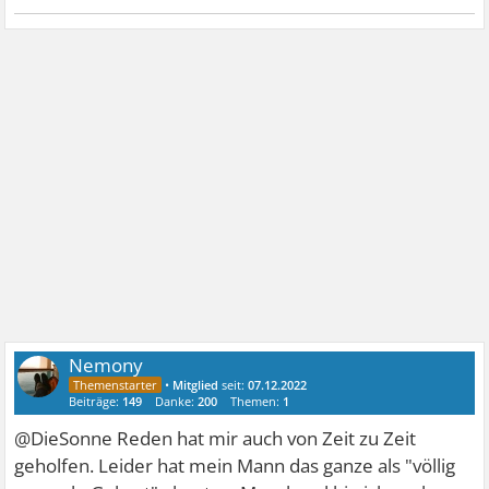
Nemony
•
Mitglied
seit:
07.12.2022
Beiträge:
149
Danke:
200
Themen:
1
@DieSonne Reden hat mir auch von Zeit zu Zeit
geholfen. Leider hat mein Mann das ganze als "völlig