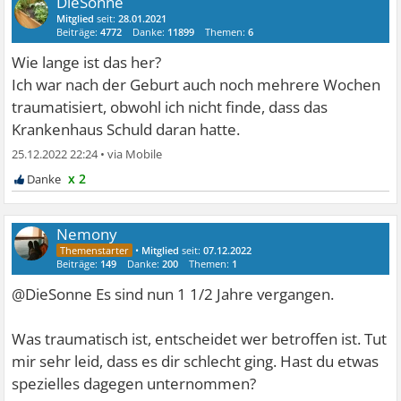
DieSonne
Mitglied
seit:
28.01.2021
Beiträge:
4772
Danke:
11899
Themen:
6
Wie lange ist das her?
Ich war nach der Geburt auch noch mehrere Wochen
traumatisiert, obwohl ich nicht finde, dass das
Krankenhaus Schuld daran hatte.
25.12.2022 22:24
•
x 2
Nemony
•
Mitglied
seit:
07.12.2022
Beiträge:
149
Danke:
200
Themen:
1
@DieSonne Es sind nun 1 1/2 Jahre vergangen.
Was traumatisch ist, entscheidet wer betroffen ist. Tut
mir sehr leid, dass es dir schlecht ging. Hast du etwas
spezielles dagegen unternommen?