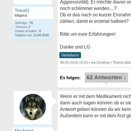
Aggressivität). Er möchte davon w
noch schlimmer werden....?
Tinka01
Ob er das nach so kurzer Einnahme
Mitglied
zählen, damit er erstmal halbiert?
Beiträge:
70
Themen:
2
Danke erhalten:
6
Bitte um eure Erfahrungen!
Mitglied seit:
12.04.2016
Danke und LG
Venlafaxin
06.05.2016 19:55
•
•
62 Antworten ↓
Wenn er mit dem Medikament nicht
dann auch sagen können ob er sie
Antwort geben können da wir keine
Außerdem kann er mit dem Arzt gle
MrsAngst