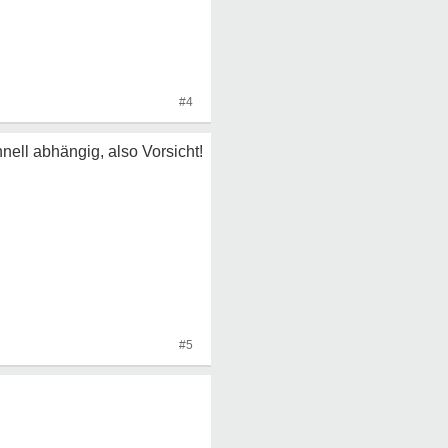
#4
ell abhängig, also Vorsicht!
#5