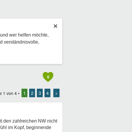
×
 und wer helfen möchte,
d verständnisvolle,
6
1
2
3
4
>
te
1
von
4
•
it den zahlreichen NW nicht
fühl im Kopf, beginnende