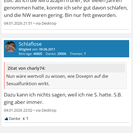
Edit: als ich die Mirtrazapin früher, vor vielen Jahren
genommen hatte, konnte ich sehr gut davon schlafen,
und die NW waren gering. Bin nur fett geworden.
04.01.2026 21:51
•
Schlaflose
Mitglied
seit:
09.06.2011
Beiträge:
40805
Danke:
29006
Themen:
7
Zitat von charly74:
Nun wäre wertvoll zu wissen, wie Doxepin auf die
Sexualfunktion wirkt.
Dazu kann ich nichts sagen, weil ich nie S. hatte. S.B.
ging aber immer.
04.01.2026 22:02
•
x 1