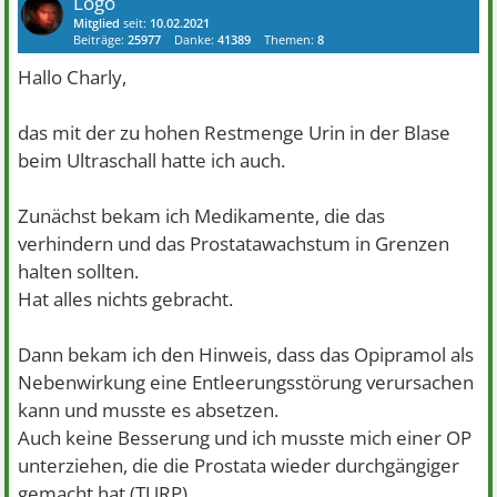
Logo
Mitglied
seit:
10.02.2021
Beiträge:
25977
Danke:
41389
Themen:
8
Hallo Charly,
das mit der zu hohen Restmenge Urin in der Blase
beim Ultraschall hatte ich auch.
Zunächst bekam ich Medikamente, die das
verhindern und das Prostatawachstum in Grenzen
halten sollten.
Hat alles nichts gebracht.
Dann bekam ich den Hinweis, dass das Opipramol als
Nebenwirkung eine Entleerungsstörung verursachen
kann und musste es absetzen.
Auch keine Besserung und ich musste mich einer OP
unterziehen, die die Prostata wieder durchgängiger
gemacht hat (TURP).