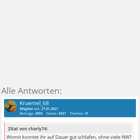
Kruemel_68
Mitglied
seit:
27.01.2021
Beiträge:
2993
Danke:
4437
Themen:
31
Zitat von charly74:
Womit konntet ihr auf Dauer gut schlafen, ohne viele NW?