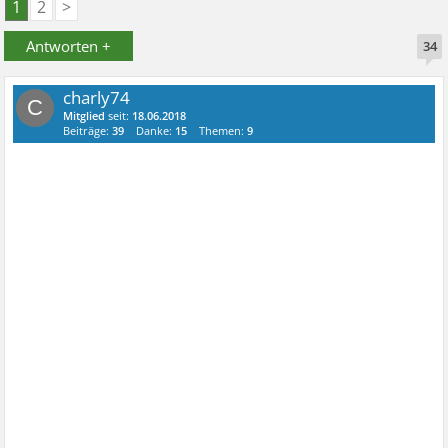
1
2
>
Antworten +
34
charly74
C
Mitglied
seit:
18.06.2018
Beiträge:
39
Danke:
15
Themen:
9