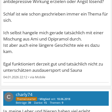
antidepressive Wirkung erzielen oder Angst lösend?
Schlaf ist wie schon geschrieben immer ein Thema für
sich.
Ich selbst hangele mich gerade tatsächlich mit einer
Mischung aus Ami und Opipramol durch.
Ist aber auch eine längere Geschichte wie es dazu
kam.
Egal funktioniert derzeit gut und tatsächlich nicht zu
unterschätzen ausdauersport und Sauna
04.01.2026 22:12
•
charly74
C
•
Mitglied
seit:
18.06.2018
Beiträge:
39
Danke:
15
Themen:
9
Ja, meine Leber und Nieren haben viel erlebt