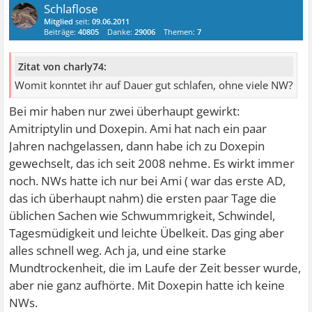
Schlaflose
Mitglied
seit:
09.06.2011
Beiträge:
40805
Danke:
29006
Themen:
7
Zitat von charly74:
Womit konntet ihr auf Dauer gut schlafen, ohne viele NW?
Bei mir haben nur zwei überhaupt gewirkt:
Amitriptylin und Doxepin. Ami hat nach ein paar
Jahren nachgelassen, dann habe ich zu Doxepin
gewechselt, das ich seit 2008 nehme. Es wirkt immer
noch. NWs hatte ich nur bei Ami ( war das erste AD,
das ich überhaupt nahm) die ersten paar Tage die
üblichen Sachen wie Schwummrigkeit, Schwindel,
Tagesmüdigkeit und leichte Übelkeit. Das ging aber
alles schnell weg. Ach ja, und eine starke
Mundtrockenheit, die im Laufe der Zeit besser wurde,
aber nie ganz aufhörte. Mit Doxepin hatte ich keine
NWs.