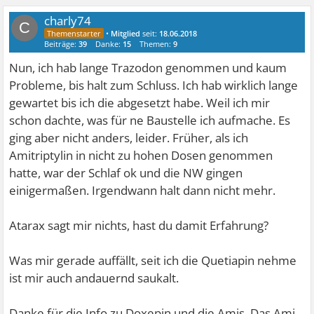
charly74
C
•
Mitglied
seit:
18.06.2018
Beiträge:
39
Danke:
15
Themen:
9
Nun, ich hab lange Trazodon genommen und kaum
Probleme, bis halt zum Schluss. Ich hab wirklich lange
gewartet bis ich die abgesetzt habe. Weil ich mir
schon dachte, was für ne Baustelle ich aufmache. Es
ging aber nicht anders, leider. Früher, als ich
Amitriptylin in nicht zu hohen Dosen genommen
hatte, war der Schlaf ok und die NW gingen
einigermaßen. Irgendwann halt dann nicht mehr.
Atarax sagt mir nichts, hast du damit Erfahrung?
Was mir gerade auffällt, seit ich die Quetiapin nehme
ist mir auch andauernd saukalt.
Danke für die Info zu Doxepin und die Amis. Das Ami