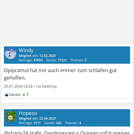
Windy
Mitglied
seit:
12.02.2020
Beiträge:
47093
Danke:
77231
Themen:
5
Opipramol hat mir auch immer zum schlafen gut
geholfen.
05.01.2026 03:26
•
x 1
Hopeso
Mitglied
seit:
23.04.2023
Beiträge:
1211
Danke:
426
Themen:
4
@charly74 Hallo. Daridorexant = Quiviviq soll lt meiner