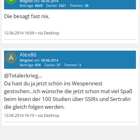
Mitglied
seit:
06.05.2014
Beiträge:
8609
Danke:
1021
Themen:
38
Die besagt fast nix.
12.06.2014 16:09
•
Alex86
A
Mitglied
seit:
08.06.2014
Beiträge:
834
Danke:
37
Themen:
3
@Totalerkrieg...
Da hast du ja jetzt schön ins Wespennest
gestochen...Ich wünsche die jetzt schon mal viel Spaß
beim lesen der 100 Studien über SSIRs und Sertralin
die gleich folgen werden.
12.06.2014 16:10
•