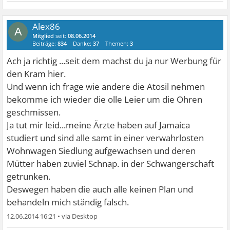
Alex86
A
Mitglied
seit:
08.06.2014
Beiträge:
834
Danke:
37
Themen:
3
Ach ja richtig ...seit dem machst du ja nur Werbung für
den Kram hier.
Und wenn ich frage wie andere die Atosil nehmen
bekomme ich wieder die olle Leier um die Ohren
geschmissen.
Ja tut mir leid...meine Ärzte haben auf Jamaica
studiert und sind alle samt in einer verwahrlosten
Wohnwagen Siedlung aufgewachsen und deren
Mütter haben zuviel Schnap. in der Schwangerschaft
getrunken.
Deswegen haben die auch alle keinen Plan und
behandeln mich ständig falsch.
12.06.2014 16:21
•