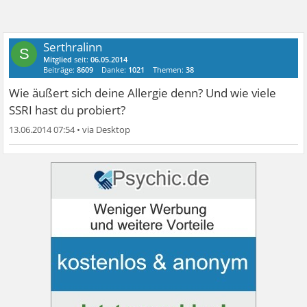
Serthralinn
S
Mitglied
seit:
06.05.2014
Beiträge:
8609
Danke:
1021
Themen:
38
Wie äußert sich deine Allergie denn? Und wie viele
SSRI hast du probiert?
13.06.2014 07:54
•