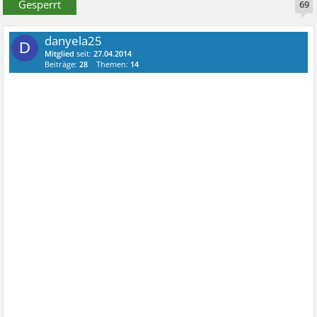
Gesperrt
69
danyela25
D
Mitglied
seit:
27.04.2014
Beiträge:
28
Themen:
14