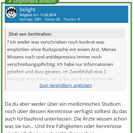
✔ Empfohlene Antwort
belight
Mitglied
seit:
17.02.2014
Beiträge:
1391
Danke:
82
Themen:
8
Zitat von Serthralinn:
? Ich weder was verschrieben noch konkret was
empfohlen ohne Rücksprache mit einem Arzt. Meines
Wissens nach sind antidepressiva immer noch
verschreibungspflichtig. Ich habe nur Informationen
geliefert und dazu geraten, im Zweifelsfall eine 2.
Meinung einzuholen, sei es bei der Ärzte Hotline der
Krankenkasse, der unabhängigen Patienten Beratung der
Uni Dresden oder einem weiteren Facharzt. Dass immer
noch leichtfertig neuroleptika verschrieben werden zeigt,
Da du aber weder über ein medizinisches Studium
dass zumindest nicht jeder Arzt gewissenhaft vorgeht.
noch über dessen Kenntnisse verfügst solltest du das
auch fortlaufend unterlassen. Die Ärzte wissen schon
was sie tun... Und ihre Fähigkeiten oder Kenntnisse