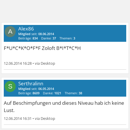
Alex86
A
Mitglied
seit:
08.06.2014
Beiträge:
834
Danke:
37
Themen:
3
F*U*C*K*O*F*F Zoloft B*I*T*C*H
12.06.2014 16:28
•
Serthralinn
S
Mitglied
seit:
06.05.2014
Beiträge:
8609
Danke:
1021
Themen:
38
Auf Beschimpfungen und dieses Niveau hab ich keine
Lust.
12.06.2014 16:31
•