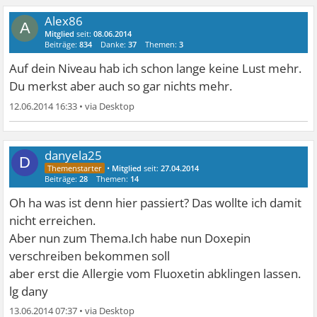
Alex86
A
Mitglied
seit:
08.06.2014
Beiträge:
834
Danke:
37
Themen:
3
Auf dein Niveau hab ich schon lange keine Lust mehr.
Du merkst aber auch so gar nichts mehr.
12.06.2014 16:33
•
danyela25
D
•
Mitglied
seit:
27.04.2014
Beiträge:
28
Themen:
14
Oh ha was ist denn hier passiert? Das wollte ich damit
nicht erreichen.
Aber nun zum Thema.Ich habe nun Doxepin
verschreiben bekommen soll
aber erst die Allergie vom Fluoxetin abklingen lassen.
lg dany
13.06.2014 07:37
•