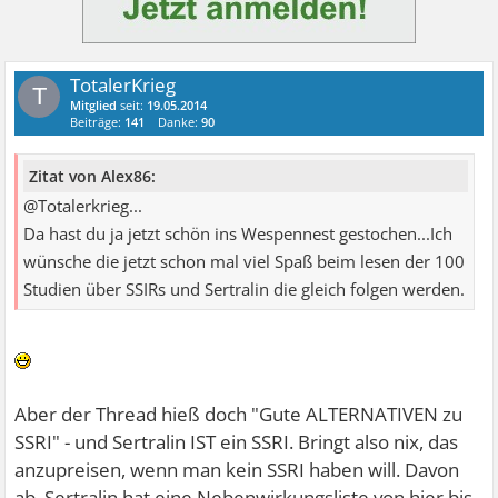
TotalerKrieg
T
Mitglied
seit:
19.05.2014
Beiträge:
141
Danke:
90
Zitat von Alex86:
@Totalerkrieg...
Da hast du ja jetzt schön ins Wespennest gestochen...Ich
wünsche die jetzt schon mal viel Spaß beim lesen der 100
Studien über SSIRs und Sertralin die gleich folgen werden.
Aber der Thread hieß doch "Gute ALTERNATIVEN zu
SSRI" - und Sertralin IST ein SSRI. Bringt also nix, das
anzupreisen, wenn man kein SSRI haben will. Davon
ab, Sertralin hat eine Nebenwirkungsliste von hier bis