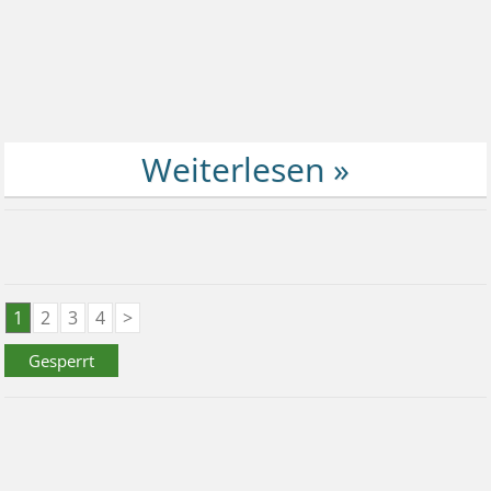
1
2
3
4
>
Gesperrt