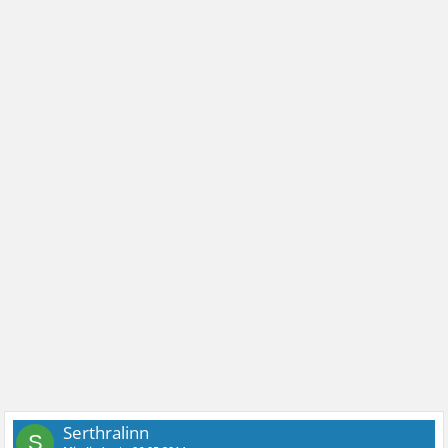
Serthralinn
S