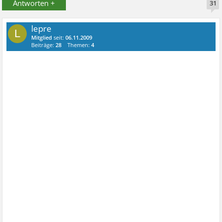
Antworten +
31
lepre
L
Mitglied
seit:
06.11.2009
Beiträge:
28
Themen:
4