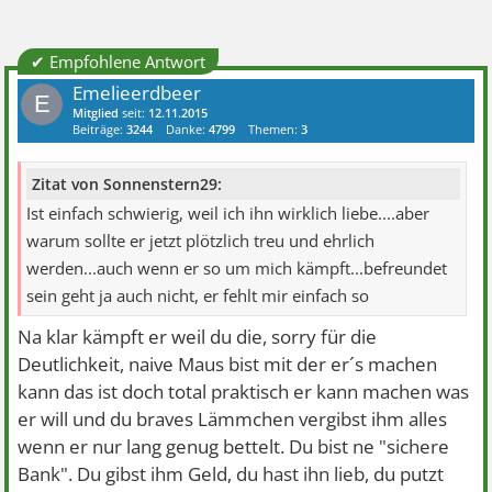
✔ Empfohlene Antwort
Emelieerdbeer
E
Mitglied
seit:
12.11.2015
Beiträge:
3244
Danke:
4799
Themen:
3
Zitat von Sonnenstern29:
Ist einfach schwierig, weil ich ihn wirklich liebe....aber
warum sollte er jetzt plötzlich treu und ehrlich
werden...auch wenn er so um mich kämpft...befreundet
sein geht ja auch nicht, er fehlt mir einfach so
Na klar kämpft er weil du die, sorry für die
Deutlichkeit, naive Maus bist mit der er´s machen
kann das ist doch total praktisch er kann machen was
er will und du braves Lämmchen vergibst ihm alles
wenn er nur lang genug bettelt. Du bist ne "sichere
Bank". Du gibst ihm Geld, du hast ihn lieb, du putzt