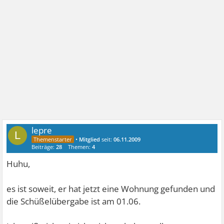
lepre
L
•
Mitglied
seit:
06.11.2009
Beiträge:
28
Themen:
4
Huhu,
es ist soweit, er hat jetzt eine Wohnung gefunden und
die Schüßelübergabe ist am 01.06.