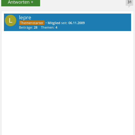
Antworten +
31
lepre
L
•
Mitglied
seit:
06.11.2009
Beiträge:
28
Themen:
4