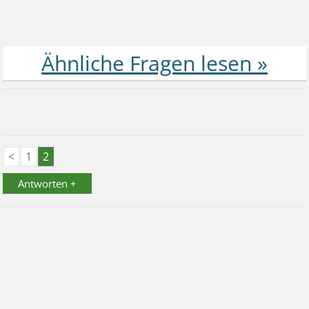
<
1
2
Antworten +