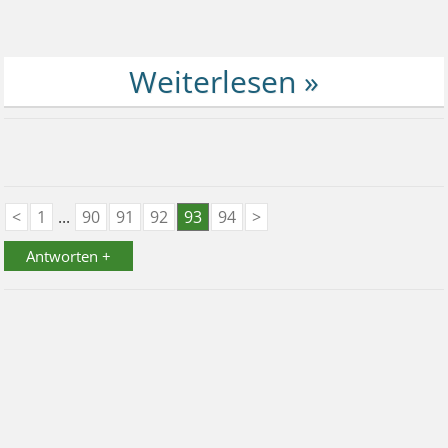
<
1
...
90
91
92
93
94
>
Antworten +