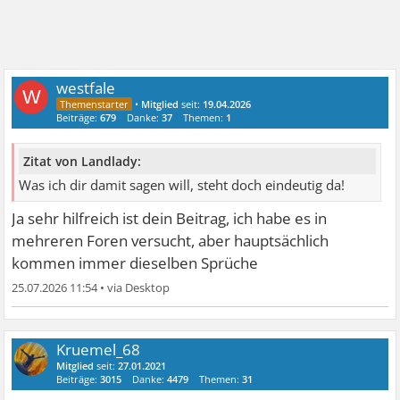
westfale
W
•
Mitglied
seit:
19.04.2026
Beiträge:
679
Danke:
37
Themen:
1
Zitat von Landlady:
Was ich dir damit sagen will, steht doch eindeutig da!
Ja sehr hilfreich ist dein Beitrag, ich habe es in
mehreren Foren versucht, aber hauptsächlich
kommen immer dieselben Sprüche
25.07.2026 11:54
•
Kruemel_68
Mitglied
seit:
27.01.2021
Beiträge:
3015
Danke:
4479
Themen:
31