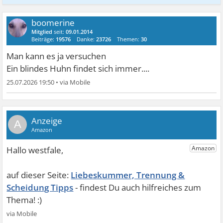
boomerine
Mitglied
seit:
09.01.2014
Beiträge:
19576
Danke:
23726
Themen:
30
Man kann es ja versuchen
Ein blindes Huhn findet sich immer....
25.07.2026 19:50
•
A
Liebeskummer, Trennung &
Scheidung Tipps