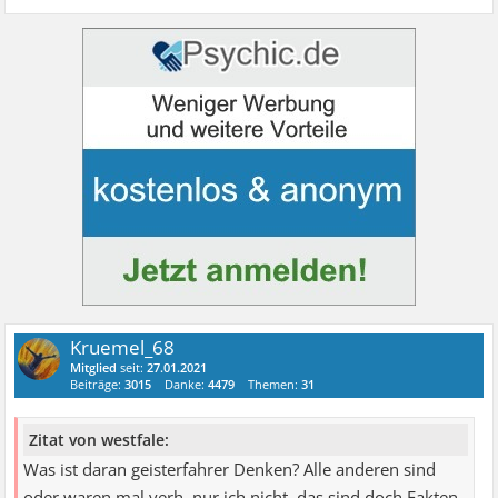
Kruemel_68
Mitglied
seit:
27.01.2021
Beiträge:
3015
Danke:
4479
Themen:
31
Zitat von westfale:
Was ist daran geisterfahrer Denken? Alle anderen sind
oder waren mal verh, nur ich nicht, das sind doch Fakten