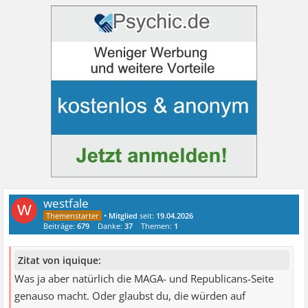
westfale
W
•
Mitglied
seit:
19.04.2026
Beiträge:
679
Danke:
37
Themen:
1
Zitat von iquique:
Was ja aber natürlich die MAGA- und Republicans-Seite
genauso macht. Oder glaubst du, die würden auf