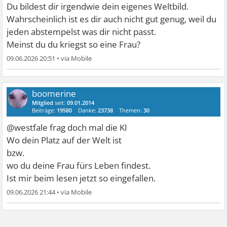
Du bildest dir irgendwie dein eigenes Weltbild.
Wahrscheinlich ist es dir auch nicht gut genug, weil du
jeden abstempelst was dir nicht passt.
Meinst du du kriegst so eine Frau?
09.06.2026 20:51
•
boomerine
Mitglied
seit:
09.01.2014
Beiträge:
19580
Danke:
23738
Themen:
30
@westfale frag doch mal die KI
Wo dein Platz auf der Welt ist
bzw.
wo du deine Frau fürs Leben findest.
Ist mir beim lesen jetzt so eingefallen.
09.06.2026 21:44
•