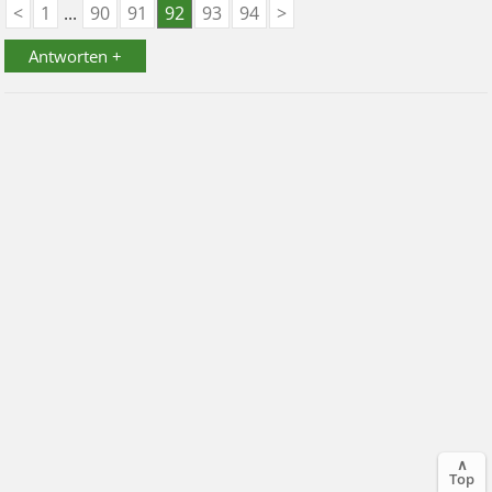
<
1
...
90
91
92
93
94
>
Antworten +
∧
Top