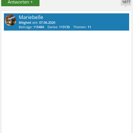
Antworten +
1877
Mariebelle
Mitglied
seit:
07.06.2020
Beiträge:
115484
Danke:
113135
Themen:
11