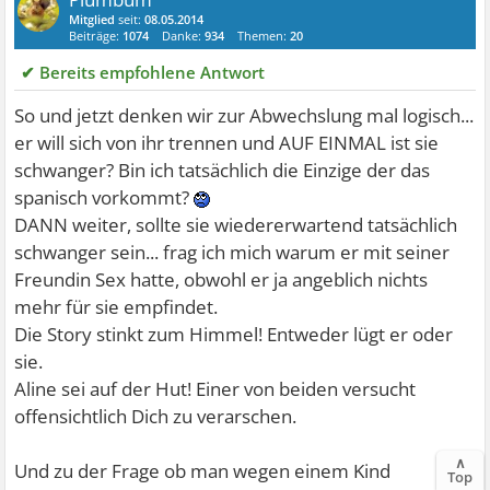
Mitglied
seit:
08.05.2014
Beiträge:
1074
Danke:
934
Themen:
20
✔ Bereits empfohlene Antwort
So und jetzt denken wir zur Abwechslung mal logisch...
er will sich von ihr trennen und AUF EINMAL ist sie
schwanger? Bin ich tatsächlich die Einzige der das
spanisch vorkommt?
DANN weiter, sollte sie wiedererwartend tatsächlich
schwanger sein... frag ich mich warum er mit seiner
Freundin Sex hatte, obwohl er ja angeblich nichts
mehr für sie empfindet.
Die Story stinkt zum Himmel! Entweder lügt er oder
sie.
Aline sei auf der Hut! Einer von beiden versucht
offensichtlich Dich zu verarschen.
∧
Und zu der Frage ob man wegen einem Kind
Top