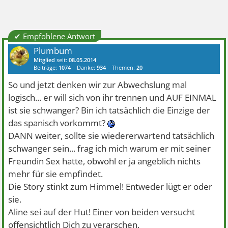
✔ Empfohlene Antwort
Plumbum
Mitglied
seit:
08.05.2014
Beiträge:
1074
Danke:
934
Themen:
20
So und jetzt denken wir zur Abwechslung mal
logisch... er will sich von ihr trennen und AUF EINMAL
ist sie schwanger? Bin ich tatsächlich die Einzige der
das spanisch vorkommt?
DANN weiter, sollte sie wiedererwartend tatsächlich
schwanger sein... frag ich mich warum er mit seiner
Freundin Sex hatte, obwohl er ja angeblich nichts
mehr für sie empfindet.
Die Story stinkt zum Himmel! Entweder lügt er oder
sie.
Aline sei auf der Hut! Einer von beiden versucht
offensichtlich Dich zu verarschen.