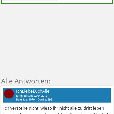
IchLiebeEuchAlle
I
Mitglied
seit:
22.04.2017
Beiträge:
1070
Danke:
392
Ich verstehe nicht, wieso ihr nicht alle zu dritt leben