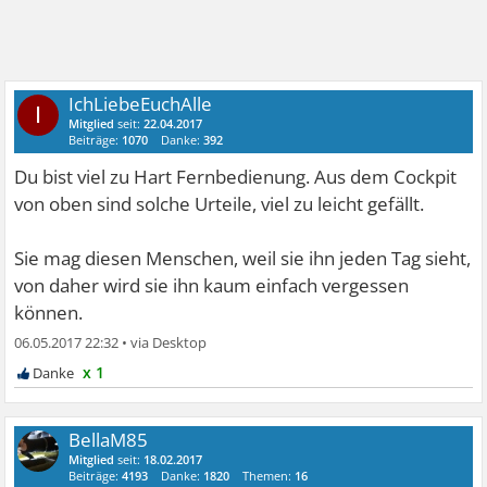
IchLiebeEuchAlle
I
Mitglied
seit:
22.04.2017
Beiträge:
1070
Danke:
392
Du bist viel zu Hart Fernbedienung. Aus dem Cockpit
von oben sind solche Urteile, viel zu leicht gefällt.
Sie mag diesen Menschen, weil sie ihn jeden Tag sieht,
von daher wird sie ihn kaum einfach vergessen
können.
06.05.2017 22:32
•
x 1
BellaM85
Mitglied
seit:
18.02.2017
Beiträge:
4193
Danke:
1820
Themen:
16