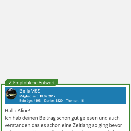
✔ Empfohlene Antwort
BellaM85
Mitglied
seit:
18.02.2017
Beiträge:
4193
Danke:
1820
Themen:
16
Hallo Aline!
Ich hab deinen Beitrag schon gut gelesen und auch
verstanden das es schon eine Zeitlang so ging bevor