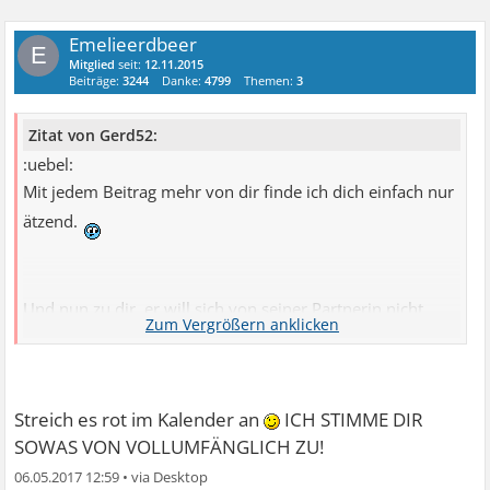
Emelieerdbeer
E
Mitglied
seit:
12.11.2015
Beiträge:
3244
Danke:
4799
Themen:
3
Zitat von Gerd52:
:uebel:
Mit jedem Beitrag mehr von dir finde ich dich einfach nur
ätzend.
Und nun zu dir, er will sich von seiner Partnerin nicht
trennen, zeige Rückgrat und vernichte nicht eine Familie,
lass die Finger von ihm.
Streich es rot im Kalender an
ICH STIMME DIR
SOWAS VON VOLLUMFÄNGLICH ZU!
06.05.2017 12:59
•