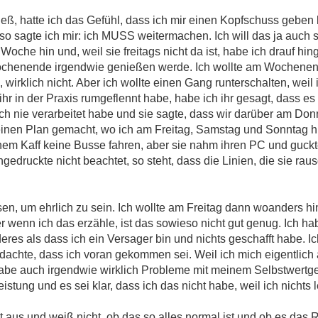
ieß, hatte ich das Gefühl, dass ich mir einen Kopfschuss geben 
so sagte ich mir: ich MUSS weitermachen. Ich will das ja auch s
 Woche hin und, weil sie freitags nicht da ist, habe ich drauf hin
ochenende irgendwie genießen werde. Ich wollte am Wochene
 wirklich nicht. Aber ich wollte einen Gang runterschalten, wei
ihr in der Praxis rumgeflennt habe, habe ich ihr gesagt, dass e
ach nie verarbeitet habe und sie sagte, dass wir darüber am Do
einen Plan gemacht, wo ich am Freitag, Samstag und Sonntag hinf
m Kaff keine Busse fahren, aber sie nahm ihren PC und guckt
gedruckte nicht beachtet, so steht, dass die Linien, die sie rau
ssen, um ehrlich zu sein. Ich wollte am Freitag dann woanders hi
r wenn ich das erzähle, ist das sowieso nicht gut genug. Ich habe
eres als dass ich ein Versager bin und nichts geschafft habe. I
dachte, dass ich voran gekommen sei. Weil ich mich eigentlich
 habe auch irgendwie wirklich Probleme mit meinem Selbstwertgef
tung und es sei klar, dass ich das nicht habe, weil ich nichts le
 aus und weiß nicht, ob das so alles normal ist und ob es das Ric