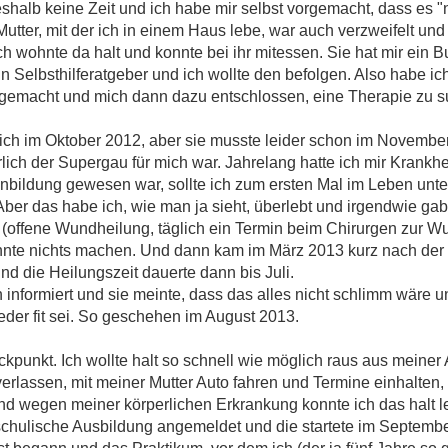
 deshalb keine Zeit und ich habe mir selbst vorgemacht, dass es
tter, mit der ich in einem Haus lebe, war auch verzweifelt und i
ch wohnte da halt und konnte bei ihr mitessen. Sie hat mir ein 
 Selbsthilferatgeber und ich wollte den befolgen. Also habe ic
hr gemacht und mich dann dazu entschlossen, eine Therapie zu 
ich im Oktober 2012, aber sie musste leider schon im November
ich der Supergau für mich war. Jahrelang hatte ich mir Krankhei
inbildung gewesen war, sollte ich zum ersten Mal im Leben unter
ber das habe ich, wie man ja sieht, überlebt und irgendwie gab 
e (offene Wundheilung, täglich ein Termin beim Chirurgen zur 
nnte nichts machen. Und dann kam im März 2013 kurz nach der 
d die Heilungszeit dauerte dann bis Juli.
informiert und sie meinte, dass das alles nicht schlimm wäre un
der fit sei. So geschehen im August 2013.
unkt. Ich wollte halt so schnell wie möglich raus aus meiner 
erlassen, mit meiner Mutter Auto fahren und Termine einhalten, 
und wegen meiner körperlichen Erkrankung konnte ich das halt l
ne schulische Ausbildung angemeldet und die startete im Septem