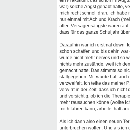
ein Praktikum, das schon im Augus
war) solche Angst gehabt hatte, ve
mich recht schnell dran. Ich habe 
nur einmal mit Ach und Krach (mei
alten Versagensängste waren auf H
dass für das ganze Schuljahr über
Daraufhin war ich erstmal down. I
schon schaffen und bis dahin war 
wurde nicht mehr nervös und so we
nichts mehr zustände, weil ich d
gemacht hatte. Das stimmte so nic
stattgegeben. Mir wurde halt auch
verzweifelt. Ich teilte das meiner 
verwirrt in der Zeit, dass ich nic
und vorsichtig, ob ich die Therapi
mehr raussuchen könne (wollte ich 
mich fahren kann, arbeitet halt auc
Als ich dann also einen neuen Term
unterbrechen wollen. Und als ich d