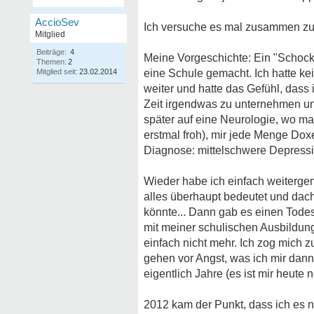
AccioSev
Ich versuche es mal zusammen zu f
Mitglied
Beiträge:
4
Meine Vorgeschichte: Ein "Schock
Themen:
2
Mitglied seit:
23.02.2014
eine Schule gemacht. Ich hatte k
weiter und hatte das Gefühl, dass i
Zeit irgendwas zu unternehmen und
später auf eine Neurologie, wo man 
erstmal froh), mir jede Menge Doxe
Diagnose: mittelschwere Depressi
Wieder habe ich einfach weitergem
alles überhaupt bedeutet und dac
könnte... Dann gab es einen Todes
mit meiner schulischen Ausbildung
einfach nicht mehr. Ich zog mich 
gehen vor Angst, was ich mir dann
eigentlich Jahre (es ist mir heute
2012 kam der Punkt, dass ich es ni