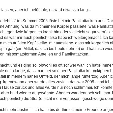
assen, aber ich befürchte, es wird etwas zu lang...
erlebnis" im Sommer 2005 löste bei mir Panikattacken aus. Da
eine Ahnung, was da mit meinem Körper passierte, was Panikatt
ch irgendwie körperlich krank bin oder vielleicht sogar verrückt
 es war mir auch peinlich, also habe ich weitergemacht. Ich k
mich auf den Kopf stellte, mir attestierte, dass mir körperlich ni
pin gab (ein Mittel, das ich bis heute nehme) und hat mich wied
on mit somatoformen Anteilen und Pantikattacken.
acht und es ging so, obwohl es oft schwer war. Ich hatte imme
hte noch lange, dass man bei so einer Panikattacke umkippen 
fall in meinem nahen Umfeld, der mich lange runterzog. Aber i
. Irgendwann aber wurde alles zuviel - das war 2008 - und ich 
zu Hause zurück und alles wurde nur noch schlimmer. Ich konnte
 aber bald wieder angewöhnte. Aber es war dennoch schlimm. Ic
 noch peinlich) die Straße nicht mehr verlassen, geschweige de
cht mehr aushielt. Ich hatte bis dorthin oft meine Freunde ang