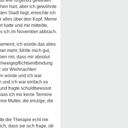
 gut wie nirgends gewesen
chen hart, aber ich gewöhnte
n Stadt liegt, erreichte ich
r alles über den Kopf. Meine
hatte und mir mitteilte,
als ich im November abbrach.
gemeint, ich würde das alles
er mehr, fühlte mich gut,
ben mir, dass mir absolut
chweigepflichtsentbindung
rz vor Weihnachten
en würde und ich war
am und ich war einfach so
r und fragte schuldbewusst
 dass ich mir keine Termine
ne Mutter, die einzige, die
te die Therapie echt nie
ch, dass sie sich frage, ob