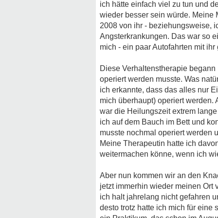
ich hätte einfach viel zu tun und
wieder besser sein würde. Meine Mu
2008 von ihr - beziehungsweise, i
Angsterkrankungen. Das war so ein
mich - ein paar Autofahrten mit i
Diese Verhaltenstherapie begann 
operiert werden musste. Was natürl
ich erkannte, dass das alles nur E
mich überhaupt) operiert werden. A
war die Heilungszeit extrem lang
ich auf dem Bauch im Bett und ko
musste nochmal operiert werden un
Meine Therapeutin hatte ich davon 
weitermachen könne, wenn ich wie
Aber nun kommen wir an den Knackp
jetzt immerhin wieder meinen Ort v
ich halt jahrelang nicht gefahren 
desto trotz hatte ich mich für ei