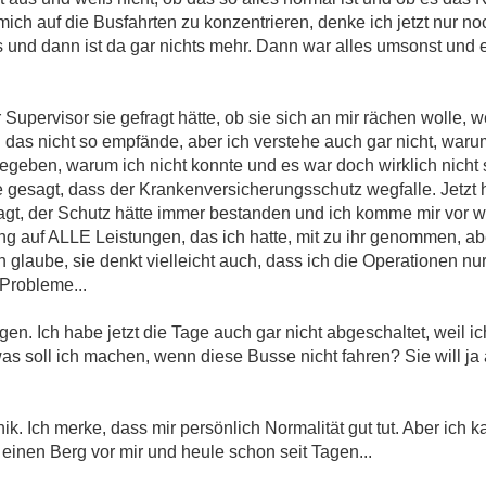
mich auf die Busfahrten zu konzentrieren, denke ich jetzt nur n
os und dann ist da gar nichts mehr. Dann war alles umsonst und
 Supervisor sie gefragt hätte, ob sie sich an mir rächen wolle, w
h das nicht so empfände, aber ich verstehe auch gar nicht, warum
gegeben, warum ich nicht konnte und es war doch wirklich nicht
rde gesagt, dass der Krankenversicherungsschutz wegfalle. Jetzt
t, der Schutz hätte immer bestanden und ich komme mir vor wi
g auf ALLE Leistungen, das ich hatte, mit zu ihr genommen, aber
Ich glaube, sie denkt vielleicht auch, dass ich die Operationen n
Probleme...
n. Ich habe jetzt die Tage auch gar nicht abgeschaltet, weil ic
as soll ich machen, wenn diese Busse nicht fahren? Sie will ja 
inik. Ich merke, dass mir persönlich Normalität gut tut. Aber ich 
inen Berg vor mir und heule schon seit Tagen...