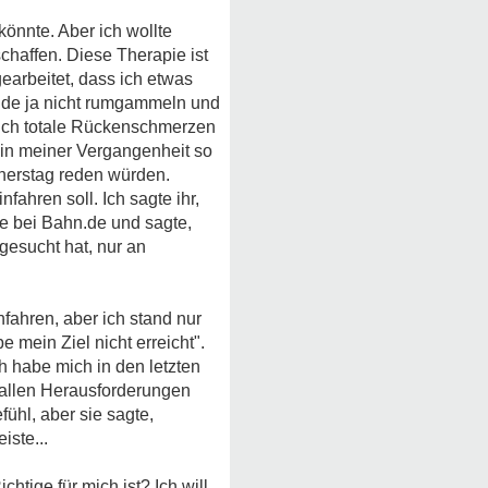
könnte. Aber ich wollte
chaffen. Diese Therapie ist
gearbeitet, dass ich etwas
nde ja nicht rumgammeln und
l ich totale Rückenschmerzen
s in meiner Vergangenheit so
nnerstag reden würden.
ahren soll. Ich sagte ihr,
e bei Bahn.de und sagte,
sgesucht hat, nur an
nfahren, aber ich stand nur
 mein Ziel nicht erreicht".
ch habe mich in den letzten
 allen Herausforderungen
ühl, aber sie sagte,
iste...
htige für mich ist? Ich will