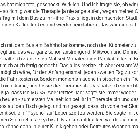
hat mich total geschockt. Wirklich. Und ich fragte sie, ob wir 
 so richtig war die Therapie ja nie angelaufen, wegen meiner 
 Tag mit dem Bus zu ihr - ihre Praxis liegt in der nächsten Stad
rz einen Kaffee trinken und wieder heimfahren. Das war eine ec
 ich mit dem Bus am Bahnhof ankomme, noch drei Kilometer zu
 liegt und das war ganz schön anstrengend. Mittwoch und Donne
 hatte ich zum ersten Mal seit Monaten eine Panikattacke im Bu
 mich auch fertig gemacht. Das alles merkte ich aber erst am
ht möglich wäre, für den Anfang erstmall jeden zweiten Tag zu k
und die Fahrtkosten außerdem momentan auche in bisschen ein Pro
nicht käme, breche sie die Therapie ab. Das hatte ich so nicht 
eiß ja, dass ich MUSS. Aber letztes Jahr sagte sie immer wieder
eulen - zum ersten Mal seit ich bei ihr in Therapie bin und das
os auf den Tisch gelegt und mir gesagt, dass ich von einer Ska
fernt sei, ein "Psycho" auf Lebenszeit zu werden. Sie sagte mir
einen Stempel als Psychisch Kranker aufdrücken würde auf mei
Ich könne dann in einer Klinik gehen oder Betreutes Wohnen 