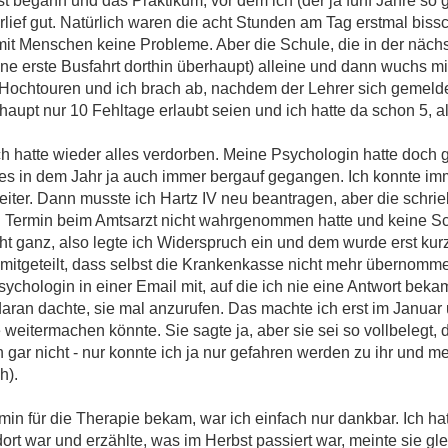
t begann und das Praktikum, vor dem ich (der ja fünf Jahre so
rlief gut. Natürlich waren die acht Stunden am Tag erstmal biss
mit Menschen keine Probleme. Aber die Schule, die in der nächste
ne erste Busfahrt dorthin überhaupt) alleine und dann wuchs mi
ochtouren und ich brach ab, nachdem der Lehrer sich gemeldet 
haupt nur 10 Fehltage erlaubt seien und ich hatte da schon 5, 
ch hatte wieder alles verdorben. Meine Psychologin hatte doch 
es in dem Jahr ja auch immer bergauf gegangen. Ich konnte imm
iter. Dann musste ich Hartz IV neu beantragen, aber die schrie
en Termin beim Amtsarzt nicht wahrgenommen hatte und keine S
ht ganz, also legte ich Widerspruch ein und dem wurde erst ku
 mitgeteilt, dass selbst die Krankenkasse nicht mehr übernomm
Psychologin in einer Email mit, auf die ich nie eine Antwort bek
ht daran dachte, sie mal anzurufen. Das machte ich erst im Janua
e weitermachen könnte. Sie sagte ja, aber sie sei so vollbelegt,
gar nicht - nur konnte ich ja nur gefahren werden zu ihr und mei
h).
in für die Therapie bekam, war ich einfach nur dankbar. Ich hat
ort war und erzählte, was im Herbst passiert war, meinte sie glei