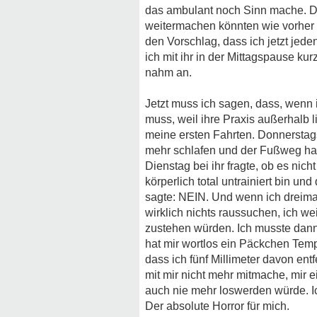
das ambulant noch Sinn mache. Das 
weitermachen könnten wie vorher -
den Vorschlag, dass ich jetzt jeden
ich mit ihr in der Mittagspause ku
nahm an.
Jetzt muss ich sagen, dass, wenn
muss, weil ihre Praxis außerhalb
meine ersten Fahrten. Donnerstags
mehr schlafen und der Fußweg hat
Dienstag bei ihr fragte, ob es nic
körperlich total untrainiert bin 
sagte: NEIN. Und wenn ich dreimal 
wirklich nichts raussuchen, ich w
zustehen würden. Ich musste dann h
hat mir wortlos ein Päckchen Temp
dass ich fünf Millimeter davon ent
mit mir nicht mehr mitmache, mir 
auch nie mehr loswerden würde. 
Der absolute Horror für mich.