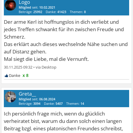
Logo
Mitglied
seit:
10.02.2021
Beiträge:
25992
Danke:
41423
Themen:
8
Der arme Kerl ist hoffnungslos in dich verliebt und
jedes Treffen schwankt für ihn zwischen Freude und
Schmerz.
Das erklärt auch dieses wechselnde Nähe suchen und
auf Distanz gehen.
Mal siegt die Liebe, mal die Vernunft.
30.11.2025 09:32
•
x 8
Greta__
Mitglied
seit:
06.08.2024
Beiträge:
3094
Danke:
5407
Themen:
14
Ich persönlich frage mich, wenn du glücklich
verheiratet bist, warum du dann solch einen langen
Beitrag bzgl. eines platonischen Freundes schreibst,