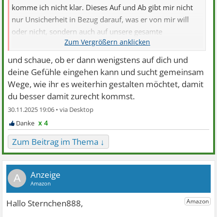
komme ich nicht klar. Dieses Auf und Ab gibt mir nicht
nur Unsicherheit in Bezug darauf, was er von mir will
oder nicht, sondern auch auf unsere gesamte
Freundschaft. Zieht er sich zurück, habe ich den
Eindruck, dass ich mich auch nicht melden sollte bzw.
und schaue, ob er dann wenigstens auf dich und
fällt es mir schwer, locker zu bleiben. So ist die
deine Gefühle eingehen kann und sucht gemeinsam
Freundschaft für mich einfach nur anstrengend.
Wege, wie ihr es weiterhin gestalten möchtet, damit
du besser damit zurecht kommst.
30.11.2025 19:06 •
x 4
Zum Beitrag im Thema ↓
A