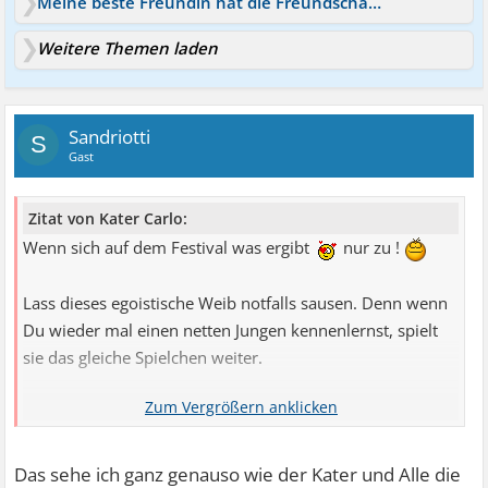
Meine beste Freundin hat die Freundschaft beendet
Weitere Themen laden
Sandriotti
S
Gast
Zitat von Kater Carlo:
Wenn sich auf dem Festival was ergibt
nur zu !
Lass dieses egoistische Weib notfalls sausen. Denn wenn
Du wieder mal einen netten Jungen kennenlernst, spielt
sie das gleiche Spielchen weiter.
Als ich in Deinem Alter war, habe ich mich für meine
Freude immer gefreut, wenn sie einen guten Fang
gemacht hatten.
Das sehe ich ganz genauso wie der Kater und Alle die