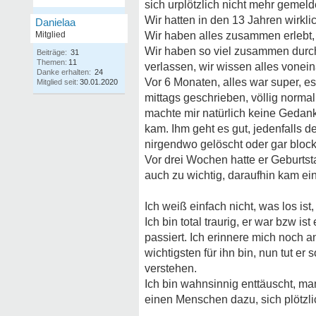
sich urplötzlich nicht mehr gemeld
Wir hatten in den 13 Jahren wirkli
Danielaa
Mitglied
Wir haben alles zusammen erlebt
Wir haben so viel zusammen durchg
Beiträge:
31
Themen:
11
verlassen, wir wissen alles vonein
Danke erhalten:
24
Vor 6 Monaten, alles war super, es
Mitglied seit:
30.01.2020
mittags geschrieben, völlig normal
machte mir natürlich keine Gedan
kam. Ihm geht es gut, jedenfalls d
nirgendwo gelöscht oder gar block
Vor drei Wochen hatte er Geburtstag
auch zu wichtig, daraufhin kam ein
Ich weiß einfach nicht, was los ist
Ich bin total traurig, er war bzw 
passiert. Ich erinnere mich noch 
wichtigsten für ihn bin, nun tut 
verstehen.
Ich bin wahnsinnig enttäuscht, ma
einen Menschen dazu, sich plötzli