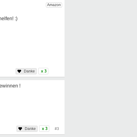
x 3
gewinnen !
x 3
#3