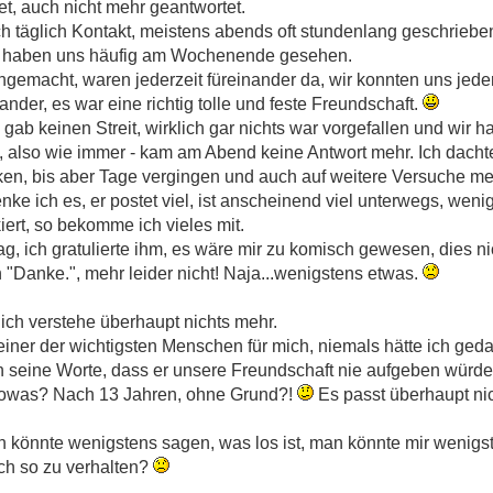
et, auch nicht mehr geantwortet.
ch täglich Kontakt, meistens abends oft stundenlang geschriebe
, haben uns häufig am Wochenende gesehen.
emacht, waren jederzeit füreinander da, wir konnten uns jede
ander, es war eine richtig tolle und feste Freundschaft.
 gab keinen Streit, wirklich gar nichts war vorgefallen und wir
, also wie immer - kam am Abend keine Antwort mehr. Ich dachte 
ken, bis aber Tage vergingen und auch auf weitere Versuche me
enke ich es, er postet viel, ist anscheinend viel unterwegs, weni
iert, so bekomme ich vieles mit.
, ich gratulierte ihm, es wäre mir zu komisch gewesen, dies nich
 "Danke.", mehr leider nicht! Naja...wenigstens etwas.
, ich verstehe überhaupt nichts mehr.
ist einer der wichtigsten Menschen für mich, niemals hätte ich ge
an seine Worte, dass er unsere Freundschaft nie aufgeben würde,
er sowas? Nach 13 Jahren, ohne Grund?!
Es passt überhaupt nich
n könnte wenigstens sagen, was los ist, man könnte mir wenigst
ch so zu verhalten?