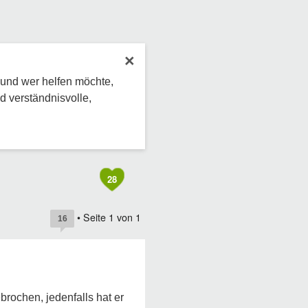
×
 und wer helfen möchte,
d verständnisvolle,
28
• Seite
1
von
1
16
brochen, jedenfalls hat er