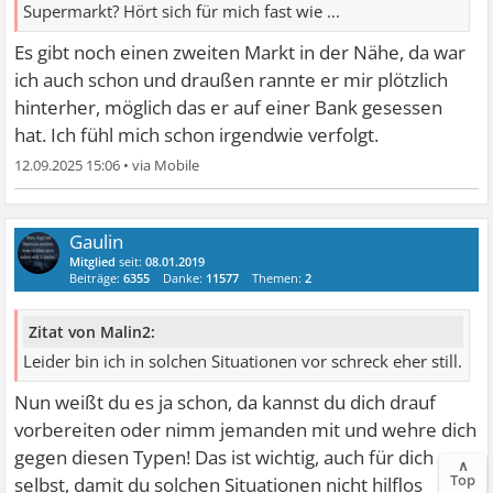
Supermarkt? Hört sich für mich fast wie ...
Es gibt noch einen zweiten Markt in der Nähe, da war
ich auch schon und draußen rannte er mir plötzlich
hinterher, möglich das er auf einer Bank gesessen
hat. Ich fühl mich schon irgendwie verfolgt.
12.09.2025 15:06
•
Gaulin
Mitglied
seit:
08.01.2019
Beiträge:
6355
Danke:
11577
Themen:
2
Zitat von Malin2:
Leider bin ich in solchen Situationen vor schreck eher still.
Nun weißt du es ja schon, da kannst du dich drauf
vorbereiten oder nimm jemanden mit und wehre dich
gegen diesen Typen! Das ist wichtig, auch für dich
∧
Top
selbst, damit du solchen Situationen nicht hilflos