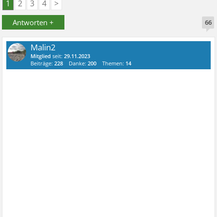
1
2
3
4
>
Antworten +
66
Malin2
Mitglied
seit:
29.11.2023
Beiträge:
228
Danke:
200
Themen:
14