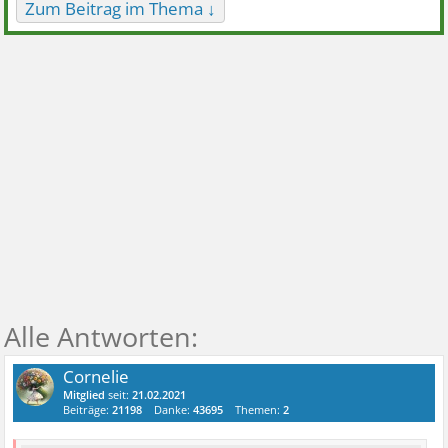
Zum Beitrag im Thema ↓
Cornelie
Mitglied
seit:
21.02.2021
Beiträge:
21198
Danke:
43695
Themen:
2