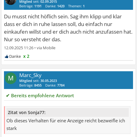
Mitglied
seit:
02.09.2015
Beiträge:
1191
Danke:
1420
Themen:
1
Du musst nicht höflich sein. Sag ihm klipp und klar
dass er dich in ruhe lassen soll, du einfach nur
einkaufen willst und er dich auch nicht anzufassen hat.
Nur so versteht der das.
12.09.2025 11:26
•
x 2
Marc_Sky
M
Mitglied
seit:
30.05.2023
Beiträge:
8455
Danke:
7784
✔ Bereits empfohlene Antwort
Zitat von Sonja77:
Ob dieses Verhalten für eine Anzeige reicht bezweifle ich
stark