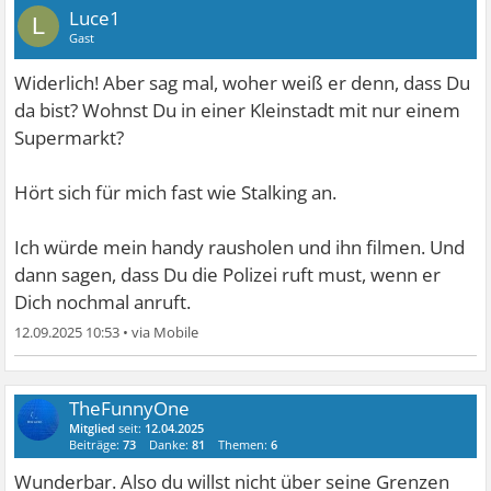
Luce1
L
Gast
Widerlich! Aber sag mal, woher weiß er denn, dass Du
da bist? Wohnst Du in einer Kleinstadt mit nur einem
Supermarkt?
Hört sich für mich fast wie Stalking an.
Ich würde mein handy rausholen und ihn filmen. Und
dann sagen, dass Du die Polizei ruft must, wenn er
Dich nochmal anruft.
12.09.2025 10:53
•
TheFunnyOne
Mitglied
seit:
12.04.2025
Beiträge:
73
Danke:
81
Themen:
6
Wunderbar. Also du willst nicht über seine Grenzen