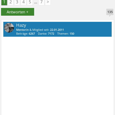
1
2
3
4
5
...
7
>
Antworten +
135
Hazy
Mentorin
& Mitglied seit:
22.01.2011
Beiträge:
6267
Danke:
7172
Themen:
150