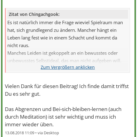
Zitat von Chingachgook:
Es ist natürlich immer die Frage wieviel Spielraum man
hat, sich grundlegend zu ändern. Mancher hängt ein
Leben lang fest wie in einem Schacht und kommt da
nicht raus.
Manches Leiden ist gekoppelt an ein bewusstes oder
unbewusstes Selbstideal, das man nicht aufgeben will.
Wer z. B. immer fair und angemessen reagieren will, die
Motivation des anderen verstehen und würdigen
möchte, überzieht allzu oft sein Konto.
Vielen Dank für diesen Beitrag! Ich finde damit triffst
Sowas kostet Kraft und Energie.Und am Ende fühlt man
Du es sehr gut.
sich belämmert und erschöpft.
Das Abgrenzen und Bei-sich-bleiben-lernen (auch
Ich finde es schon legitim, Leuten höflich aber bestimmt
durch Meditation) ist sehr wichtig und muss ich
zu sagen, wenn sie mich gerade anstrengen oder
immer wieder üben.
zutexten.Oder dass ihre Ratschläge immer die gleichen
13.08.2018 11:09 •