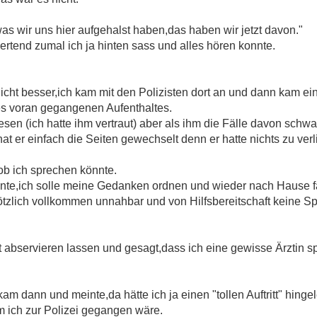
as wir uns hier aufgehalst haben,das haben wir jetzt davon."
rtend zumal ich ja hinten sass und alles hören konnte.
icht besser,ich kam mit den Polizisten dort an und dann kam ein
es voran gegangenen Aufenthaltes.
esen (ich hatte ihm vertraut) aber als ihm die Fälle davon schw
,hat er einfach die Seiten gewechselt denn er hatte nichts zu verl
ob ich sprechen könnte.
inte,ich solle meine Gedanken ordnen und wieder nach Hause f
tzlich vollkommen unnahbar und von Hilfsbereitschaft keine Sp
t abservieren lassen und gesagt,dass ich eine gewisse Ärztin 
am dann und meinte,da hätte ich ja einen "tollen Auftritt" hinge
 ich zur Polizei gegangen wäre.