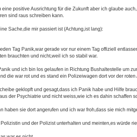
eine positive Ausrichtung für die Zukunft aber ich glaube auch
ren sind raus schreiben kann.
ne Sache,die mir passiert ist (Achtung,ist lang):
jeden Tag Panik,war gerade vor nur einem Tag offiziell entlassen
ten brauchten und nicht,weil ich so stabil war.
anik und ich bin los gelaufen in Richtung Bushaltestelle um zu
und die war rot und es stand ein Polizeiwagen dort vor der roten
cheibe geklopft und gesagt,dass ich Panik habe und Hilfe brau
us der Psychiatrie und nicht weiss,wie ich es dahin schaffen s
ann haben sie dort angerufen und ich war froh,dass sie mich m
Polizistin und der Polizist unterhalten und meinten,es würde r
as war es nicht.