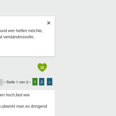
×
 und wer helfen möchte,
d verständnisvolle,
33
1
2
>
• Seite
1
von
2
•
2
en hoch,fast wie
de,obwohl man es dringend