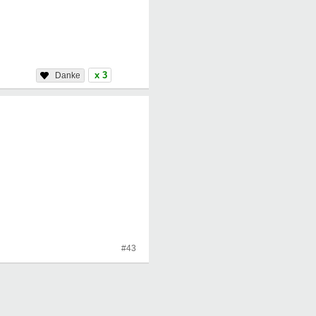
x 3
#43