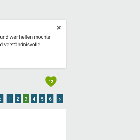
×
 und wer helfen möchte,
d verständnisvolle,
12
<
1
2
3
4
5
6
>