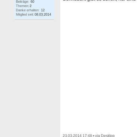
Beiträge:
60
Themen:
2
Danke erhalten:
12
Mitglied seit:
08.03.2014
23.03.2014 17:48
•