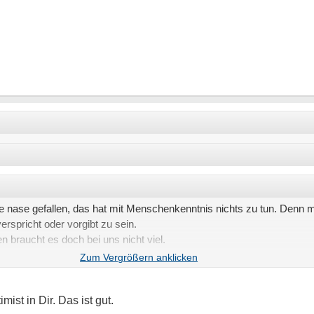
ie nase gefallen, das hat mit Menschenkenntnis nichts zu tun. Denn m
rspricht oder vorgibt zu sein.
n braucht es doch bei uns nicht viel.
t unten ab und zu.
itt.
ch immer wieder auf.
ist in Dir. Das ist gut.