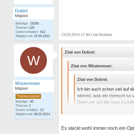
Dubist
Mitglied
Beiträge:
19280
Themen:
120
Danke erhalten:
912
23.03.2014 17:40
•
Mitglied seit:
19.04.2012
Zitat von Dubist:
W
Zitat von Wüstenmeer:
Zitat von Dubist:
Wüstenmeer
Mitglied
Ich bin auch schon viel auf d
stimmt, was ein mensch so ve
Beiträge:
60
Denn um auf die nase zu falle
Themen:
2
Wir sind doch schon ganz wei
Danke erhalten:
12
Mitglied seit:
08.03.2014
Da fehlt nur noch ein kleiner Tr
Aber das gute wir stehen au
Es steckt wohl immer noch ein Optim