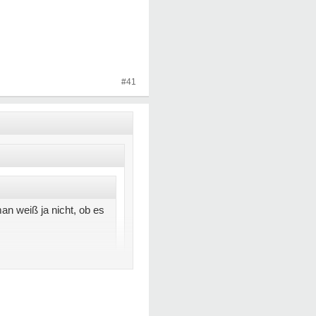
#41
an weiß ja nicht, ob es