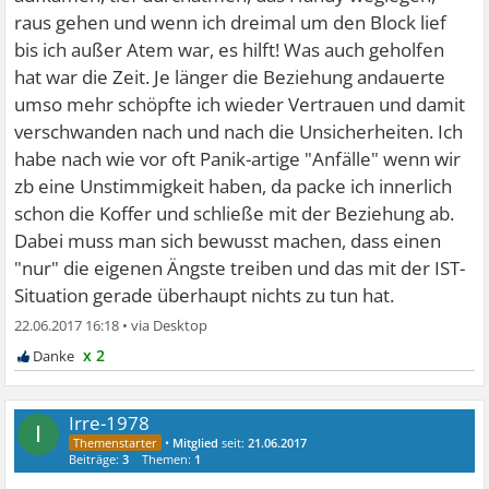
raus gehen und wenn ich dreimal um den Block lief
bis ich außer Atem war, es hilft! Was auch geholfen
hat war die Zeit. Je länger die Beziehung andauerte
umso mehr schöpfte ich wieder Vertrauen und damit
verschwanden nach und nach die Unsicherheiten. Ich
habe nach wie vor oft Panik-artige "Anfälle" wenn wir
zb eine Unstimmigkeit haben, da packe ich innerlich
schon die Koffer und schließe mit der Beziehung ab.
Dabei muss man sich bewusst machen, dass einen
"nur" die eigenen Ängste treiben und das mit der IST-
Situation gerade überhaupt nichts zu tun hat.
22.06.2017 16:18
•
x 2
Irre-1978
I
•
Mitglied
seit:
21.06.2017
Beiträge:
3
Themen:
1