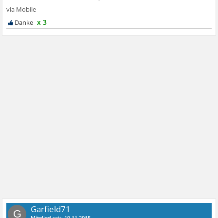
x 3
Garfield71
G
Mitglied
seit:
19.11.2015