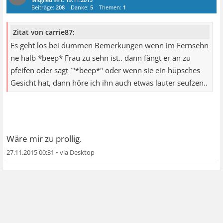
Beiträge:
208
Danke:
5
Themen:
1
Zitat von carrie87:
Es geht los bei dummen Bemerkungen wenn im Fernsehn
ne halb *beep* Frau zu sehn ist.. dann fängt er an zu
pfeifen oder sagt `"*beep*" oder wenn sie ein hüpsches
Gesicht hat, dann höre ich ihn auch etwas lauter seufzen..
Wäre mir zu prollig.
27.11.2015 00:31
•