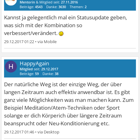
Mentorin
& Mitglied seit:
27.11.2016
Beiträge:
4543
Danke:
3630
Themen:
2
Kannst ja gelegentlich mal ein Statusupdate geben,
was sich mit der Kombination so
verbessert/verändert.
29.12.2017 01:22
•
HappyAgain
H
Mitglied
seit:
29.12.2017
Beiträge:
59
Danke:
38
Der natürliche Weg ist der einzige Weg, der über
langen Zeitraum auch effektiv anwendbar ist. Es gibt
ganz viele Möglichkeiten was man machen kann. Zum
Beispiel Meditation/Atem-Techniken oder Sport
solange er dich Körperich über längere Zeitraum
beansprucht oder Neu-Konditionierung etc.
29.12.2017 01:46
•