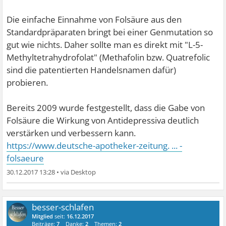
Die einfache Einnahme von Folsäure aus den
Standardpräparaten bringt bei einer Genmutation so
gut wie nichts. Daher sollte man es direkt mit "L-5-
Methyltetrahydrofolat" (Methafolin bzw. Quatrefolic
sind die patentierten Handelsnamen dafür)
probieren.
Bereits 2009 wurde festgestellt, dass die Gabe von
Folsäure die Wirkung von Antidepressiva deutlich
verstärken und verbessern kann.
https://www.deutsche-apotheker-zeitung. ... -
folsaeure
30.12.2017 13:28
•
besser-schlafen
Mitglied
seit:
16.12.2017
Beiträge:
7
Danke:
2
Themen:
2