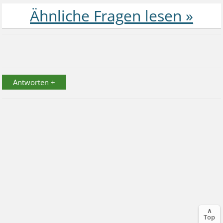
Antworten +
∧
Top