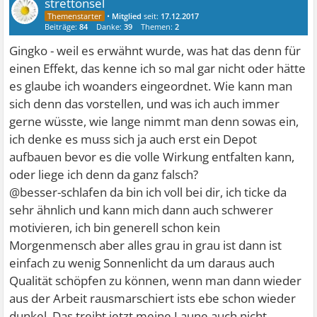
strettonsel
•
Mitglied
seit:
17.12.2017
Beiträge:
84
Danke:
39
Themen:
2
Gingko - weil es erwähnt wurde, was hat das denn für
einen Effekt, das kenne ich so mal gar nicht oder hätte
es glaube ich woanders eingeordnet. Wie kann man
sich denn das vorstellen, und was ich auch immer
gerne wüsste, wie lange nimmt man denn sowas ein,
ich denke es muss sich ja auch erst ein Depot
aufbauen bevor es die volle Wirkung entfalten kann,
oder liege ich denn da ganz falsch?
@besser-schlafen da bin ich voll bei dir, ich ticke da
sehr ähnlich und kann mich dann auch schwerer
motivieren, ich bin generell schon kein
Morgenmensch aber alles grau in grau ist dann ist
einfach zu wenig Sonnenlicht da um daraus auch
Qualität schöpfen zu können, wenn man dann wieder
aus der Arbeit rausmarschiert ists ebe schon wieder
dunkel. Das treibt jetzt meine Laune auch nicht