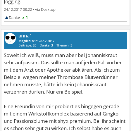
Jogging.
24.12.2017 08:22
•
x 1
anna1
Mitglied
seit:
28.12.2017
Beiträge:
20
Danke:
3
Themen:
3
Soweit ich weiß, muss man aber bei Johanniskraut
sehr aufpassen. Das sollte man auf jeden Fall vorher
mit dem Arzt oder Apotheker abklären. Als ich zum
Beispiel wegen meiner Thrombose Blutverdünner
nehmen musste, hätte ich kein Johanniskraut
verzehren dürfen. Nur eni Beispiel.
Eine Freundin von mir probiert es hingegen gerade
mit einem Wirkstoffkomplex basierend auf Gingko
und Passionsblume mit shyx premium. Bei ihr scheint
es schon sehr gut zu wirken. Ich selbst habe es auch