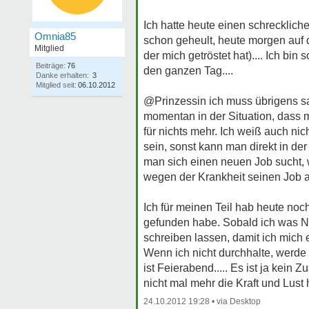
Ich hatte heute einen schreckliche
Omnia85
schon geheult, heute morgen auf 
Mitglied
der mich getröstet hat).... Ich b
Beiträge:
76
den ganzen Tag....
Danke erhalten:
3
Mitglied seit:
06.10.2012
@Prinzessin ich muss übrigens sa
momentan in der Situation, dass mir
für nichts mehr. Ich weiß auch ni
sein, sonst kann man direkt in de
man sich einen neuen Job sucht, 
wegen der Krankheit seinen Job a
Ich für meinen Teil hab heute noc
gefunden habe. Sobald ich was Neu
schreiben lassen, damit ich mich 
Wenn ich nicht durchhalte, werde 
ist Feierabend..... Es ist ja kein 
nicht mal mehr die Kraft und Lust
24.10.2012 19:28 •