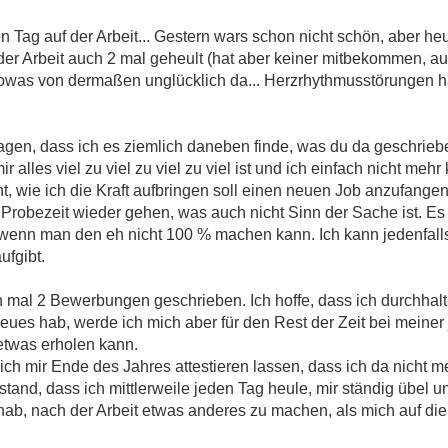
n Tag auf der Arbeit... Gestern wars schon nicht schön, aber he
der Arbeit auch 2 mal geheult (hat aber keiner mitbekommen, au
in sowas von dermaßen unglücklich da... Herzrhythmusstörungen 
gen, dass ich es ziemlich daneben finde, was du da geschrieben
 alles viel zu viel zu viel zu viel ist und ich einfach nicht mehr
cht, wie ich die Kraft aufbringen soll einen neuen Job anzufang
r Probezeit wieder gehen, was auch nicht Sinn der Sache ist. Es
wenn man den eh nicht 100 % machen kann. Ich kann jedenfalls
ufgibt.
h mal 2 Bewerbungen geschrieben. Ich hoffe, dass ich durchhal
es hab, werde ich mich aber für den Rest der Zeit bei meiner j
etwas erholen kann.
ich mir Ende des Jahres attestieren lassen, dass ich da nicht 
Zustand, dass ich mittlerweile jeden Tag heule, mir ständig übel u
 hab, nach der Arbeit etwas anderes zu machen, als mich auf die