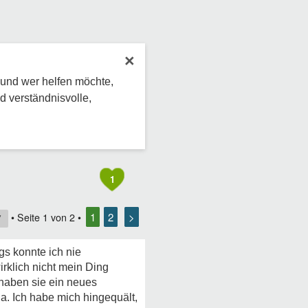
×
 und wer helfen möchte,
d verständnisvolle,
1
1
2
>
• Seite
1
von
2
•
7
ngs konnte ich nie
irklich nicht mein Ding
 haben sie ein neues
da. Ich habe mich hingequält,