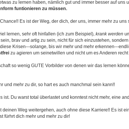
h etwas zu lernen haben, nämlich gut und immer besser auf uns 
onform funtionieren zu müssen.
hance!! Es ist der Weg, der dich, der uns, immer mehr zu uns 
lernen, sehr oft hinfallen (ich zum Beispiel),
krank werden
um
sein, brav und artig zu sein, nicht für sich einzustehen, sondern 
diese Krisen---solange, bis wir mehr und mehr erkennen---endli
tfrei
zu agieren um seinetwillen und nicht um es Anderen rech
schaft so wenig GUTE Vorbilder von denen wir das lernen könne
hr und mehr zu dir, so hart es auch manchmal sein kann!!
s ist. Du warst total überlastet und konntest nicht mehr, eine an
rst deinen Weg weitergehen, auch ohne diese Karriere!! Es ist ein
t fürhrt dich mehr und mehr zu dir!