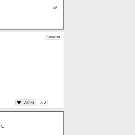
#8
x 3
....