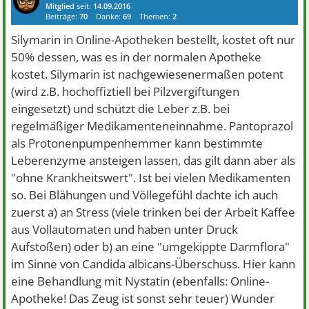
Mitglied
seit:
14.09.2016
Beiträge:
70
Danke:
69
Themen:
2
Silymarin in Online-Apotheken bestellt, kostet oft nur
50% dessen, was es in der normalen Apotheke
kostet. Silymarin ist nachgewiesenermaßen potent
(wird z.B. hochoffiztiell bei Pilzvergiftungen
eingesetzt) und schützt die Leber z.B. bei
regelmäßiger Medikamenteneinnahme. Pantoprazol
als Protonenpumpenhemmer kann bestimmte
Leberenzyme ansteigen lassen, das gilt dann aber als
"ohne Krankheitswert". Ist bei vielen Medikamenten
so. Bei Blähungen und Völlegefühl dachte ich auch
zuerst a) an Stress (viele trinken bei der Arbeit Kaffee
aus Vollautomaten und haben unter Druck
Aufstoßen) oder b) an eine "umgekippte Darmflora"
im Sinne von Candida albicans-Überschuss. Hier kann
eine Behandlung mit Nystatin (ebenfalls: Online-
Apotheke! Das Zeug ist sonst sehr teuer) Wunder