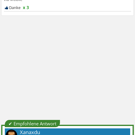
x 3
✔ Empfohlene Antwort
Xanaxdu