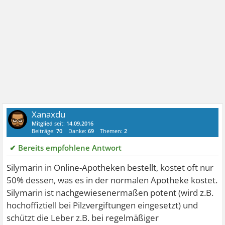
Xanaxdu
Mitglied
seit:
14.09.2016
Beiträge:
70
Danke:
69
Themen:
2
✔ Bereits empfohlene Antwort
Silymarin in Online-Apotheken bestellt, kostet oft nur
50% dessen, was es in der normalen Apotheke kostet.
Silymarin ist nachgewiesenermaßen potent (wird z.B.
hochoffiztiell bei Pilzvergiftungen eingesetzt) und
schützt die Leber z.B. bei regelmäßiger