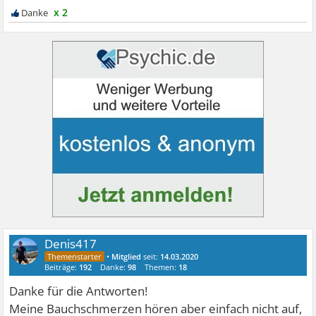
x 2
Denis417
•
Mitglied
seit:
14.03.2020
Beiträge:
192
Danke:
98
Themen:
18
Danke für die Antworten!
Meine Bauchschmerzen hören aber einfach nicht auf,