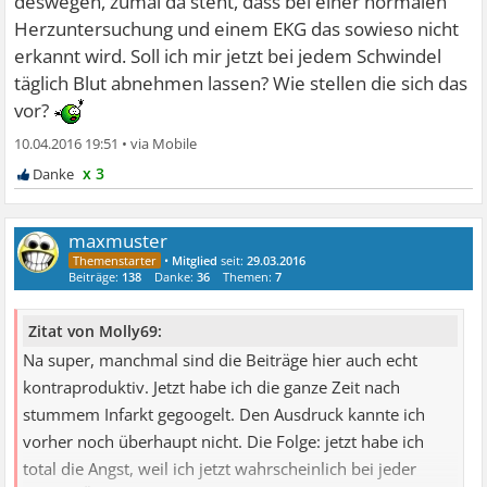
deswegen, zumal da steht, dass bei einer normalen
Herzuntersuchung und einem EKG das sowieso nicht
erkannt wird. Soll ich mir jetzt bei jedem Schwindel
täglich Blut abnehmen lassen? Wie stellen die sich das
vor?
10.04.2016 19:51
•
x 3
maxmuster
•
Mitglied
seit:
29.03.2016
Beiträge:
138
Danke:
36
Themen:
7
Zitat von Molly69:
Na super, manchmal sind die Beiträge hier auch echt
kontraproduktiv. Jetzt habe ich die ganze Zeit nach
stummem Infarkt gegoogelt. Den Ausdruck kannte ich
vorher noch überhaupt nicht. Die Folge: jetzt habe ich
total die Angst, weil ich jetzt wahrscheinlich bei jeder