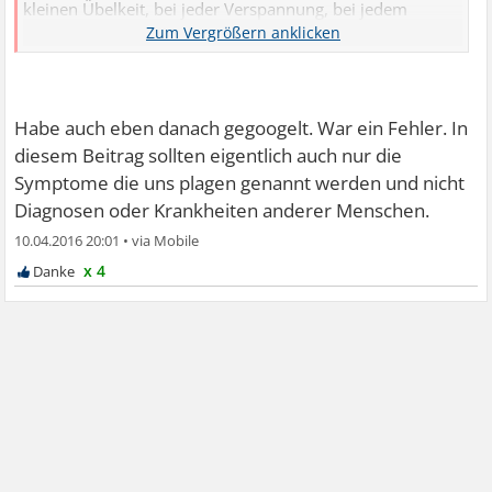
kleinen Übelkeit, bei jeder Verspannung, bei jedem
Schwindel sofort an einen stummen Infarkt denke.
Ich kann doch jetzt nicht jedes Mal zum Arzt rennen
deswegen, zumal da steht, dass bei einer normalen
Herzuntersuchung und einem EKG das sowieso nicht
Habe auch eben danach gegoogelt. War ein Fehler. In
erkannt wird. Soll ich mir jetzt bei jedem Schwindel
diesem Beitrag sollten eigentlich auch nur die
täglich Blut abnehmen lassen? Wie stellen die sich das
Symptome die uns plagen genannt werden und nicht
vor?
Diagnosen oder Krankheiten anderer Menschen.
10.04.2016 20:01
•
x 4