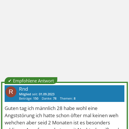
✔ Empfohlene Antwort
Rnd
R
Mitglied
seit:
01.09.2023
Beiträge:
150
Danke:
78
Themen:
8
Guten tag ich männlich 28 habe wohl eine
Angststörung ich hatte schon öfter mal keinen weh
wehchen aber seid 2 Monaten ist es besonders