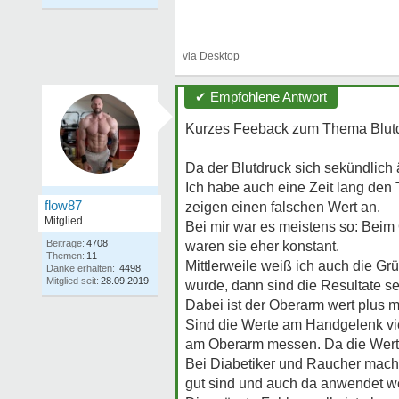
✔ Empfohlene Antwort
Kurzes Feeback zum Thema Blutd
Da der Blutdruck sich sekündlich ä
Ich habe auch eine Zeit lang den
flow87
zeigen einen falschen Wert an.
Mitglied
Bei mir war es meistens so: Bei
Beiträge:
4708
waren sie eher konstant.
Themen:
11
Mittlerweile weiß ich auch die G
Danke erhalten:
4498
Mitglied seit:
28.09.2019
wurde, dann sind die Resultate se
Dabei ist der Oberarm wert plus 
Sind die Werte am Handgelenk vie
am Oberarm messen. Da die Wert
Bei Diabetiker und Raucher mach
gut sind und auch da anwendet w