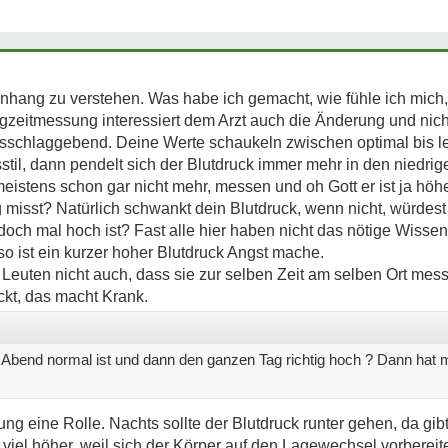
nhang zu verstehen. Was habe ich gemacht, wie fühle ich mich,
ngzeitmessung interessiert dem Arzt auch die Änderung und nicht
sschlaggebend. Deine Werte schaukeln zwischen optimal bis leic
il, dann pendelt sich der Blutdruck immer mehr in den niedrig
istens schon gar nicht mehr, messen und oh Gott er ist ja höhe
g misst? Natürlich schwankt dein Blutdruck, wenn nicht, würdest
 doch mal hoch ist? Fast alle hier haben nicht das nötige Wissen
so ist ein kurzer hoher Blutdruck Angst mache.
Leuten nicht auch, dass sie zur selben Zeit am selben Ort mess
ckt, das macht Krank.
Abend normal ist und dann den ganzen Tag richtig hoch ? Dann hat m
ng eine Rolle. Nachts sollte der Blutdruck runter gehen, da gi
 viel höher, weil sich der Körper auf den Lagewechsel vorbereit