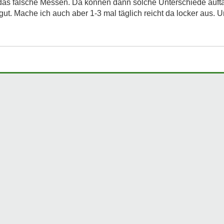
r das falsche Messen. Da können dann solche Unterschiede auft
t gut. Mache ich auch aber 1-3 mal täglich reicht da locker au