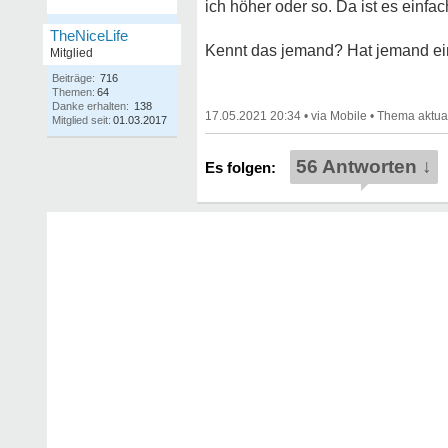
ich höher oder so. Da ist es einfa
TheNiceLife
Kennt das jemand? Hat jemand ein
Mitglied
Beiträge:
716
Themen:
64
Danke erhalten:
138
17.05.2021 20:34
•
•
Mitglied seit:
01.03.2017
56 Antworten ↓