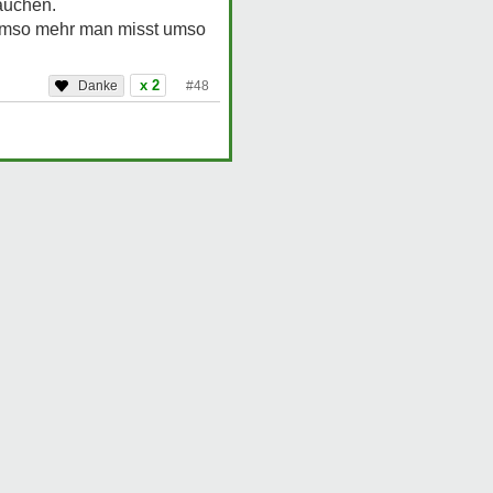
auchen.
s. Umso mehr man misst umso
x 2
#48