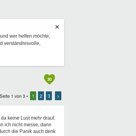
×
 und wer helfen möchte,
d verständnisvolle,
30
1
2
3
>
 Seite
1
von
3
•
 da keine Lust mehr drauf.
enn ich nicht messe, dann
 durch die Panik auch denk