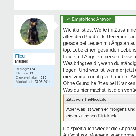
✔ Empfohlene Antwort
Wichtig ist es, Werte im Zusamme
alles den Blutdruck. Bei einer La
gerade bei Leuten mit Ängsten au
top. Lebe einen gesunden Lebensst
Filou
Leute mit Ängsten merken diese me
Mitglied
Was bringt es dir, wenn du ständi
Beiträge:
1247
liegen. Und was ist, wenn er jetzt
Themen:
19
medizinisch richtig zu handeln. Al
Danke erhalten:
693
Mitglied seit:
23.06.2014
Ohne Grund heißt es bei Kranken 
Was du hier machst, ist dich verrü
Zitat von TheNiceLife:
Aber was ist wenn er morgens und 
einen zu hohen Blutdruck.
Da spielt auch wieder die Anpassu
Aufschluss. Morgens ist er normal