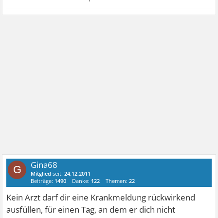
Gina68
G
Mitglied
seit:
24.12.2011
Beiträge:
1490
Danke:
122
Themen:
22
Kein Arzt darf dir eine Krankmeldung rückwirkend
ausfüllen, für einen Tag, an dem er dich nicht