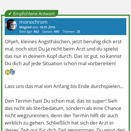
✔ Empfohlene Antwort
monochrom
Mitglied
seit:
18.01.2016
Beiträge:
863
Danke:
445
Themen:
25
Ohjeh, kleines Angsthäschen, jetzt beruhig dich erst
mal, noch sitzt Du ja nicht beim Arzt und du spielst
das nur in deinem Kopf durch. Das ist gut, so kannst
Du dich auf jede Situation schon mal vorbereiten!
Lass uns das mal von Anfang bis Ende durchspielen...
Den Termin hast Du schon mal, das ist super! Sieh
das nicht als Sterbedatum, sondern als eine Chance
nicht wegzurennen, denn der Termin hilft dir auch
wirklich zu gehen. Schließlich hat sich der Arzt in
dieser Zeit nur für dich Zeit genommen. Du wirst den