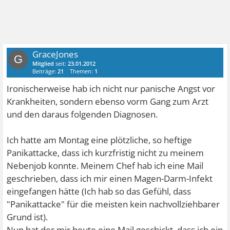
GraceJones
G
Mitglied
seit:
23.01.2012
Beiträge:
21
Themen:
1
Ironischerweise hab ich nicht nur panische Angst vor
Krankheiten, sondern ebenso vorm Gang zum Arzt
und den daraus folgenden Diagnosen.
Ich hatte am Montag eine plötzliche, so heftige
Panikattacke, dass ich kurzfristig nicht zu meinem
Nebenjob konnte. Meinem Chef hab ich eine Mail
geschrieben, dass ich mir einen Magen-Darm-Infekt
eingefangen hätte (Ich hab so das Gefühl, dass
"Panikattacke" für die meisten kein nachvollziehbarer
Grund ist).
Nun hat der mir heute eine Mail geschickt, dass ich ein