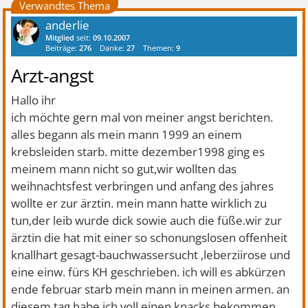
Verwandtes Thema
anderlie
Mitglied
seit:
09.10.2007
Beiträge:
276
Danke:
27
Themen:
9
Arzt-angst
Hallo ihr
ich möchte gern mal von meiner angst berichten.
alles begann als mein mann 1999 an einem
krebsleiden starb. mitte dezember1998 ging es
meinem mann nicht so gut,wir wollten das
weihnachtsfest verbringen und anfang des jahres
wollte er zur ärztin. mein mann hatte wirklich zu
tun,der leib wurde dick sowie auch die füße.wir zur
ärztin die hat mit einer so schonungslosen offenheit
knallhart gesagt-bauchwassersucht ,leberziirose und
eine einw. fürs KH geschrieben. ich will es abkürzen
ende februar starb mein mann in meinen armen. an
diesem tag habe ich voll einen knacks bekommen