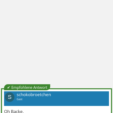
✔ Empfohlene Antwort
schokobroetchen
S
Gast
Oh Backe,