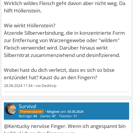
Wirklich wildes Fleisch geht davon aber nicht weg. Da
hilft Höllenstein.
Wie wirkt Höllenstein?
Ätzende Silberverbindung, die in konzentrierte Form
zur Entfernung von Warzengewebe oder "wildem"
Fleisch verwendet wird. Darüber hinaus wirkt
Silbernitrat zusammenziehend und desinfizierend.
Wobei hast du dich verletzt, dass es sich so böse
entzündet hat? Kaust du an den Fingern?
28.08.2024 11:34
•
Survival
•
Mitglied
seit:
03.05.2024
Beiträge:
44
Danke:
47
Themen:
11
@Kentucky nervöse Finger. Wenn ich angespannt bin