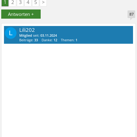
1
2
3
4
5
>
Antworten +
87
Lili202
L
Mitglied
seit:
03.11.2024
Beiträge:
33
Danke:
12
Themen:
1