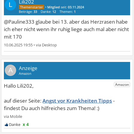
Lili202
L
•
Mitglied
seit:
03.11.2024
Beiträge:
33
Danke:
12
Themen:
1
@Pauline333 glaube bei 13. aber das Herzrasen habe
ich eher nicht wenn ihr ruhig liege auch mal aber nicht
mit 170
10.06.2025 19:55
•
A
Angst vor Krankheiten Tipps
x 4