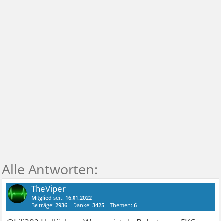
TheViper
Mitglied
seit:
16.01.2022
Beiträge:
2936
Danke:
3425
Themen:
6