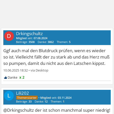
Drkingschultz
D
Mitglied
seit:
07.08.2024
Beiträge:
3508
Danke:
3862
Themen:
5
Ggf auch mal den Blutdruck prüfen, wenn es wieder
so ist. Vielleicht fällt der zu stark ab und das Herz muß
so pumpen, damit du nicht aus den Latschen kippst.
10.06.2025 18:32
•
x 2
Lili202
L
•
Mitglied
seit:
03.11.2024
Beiträge:
33
Danke:
12
Themen:
1
@Drkingschultz der ist schon manchmal super niedrig!