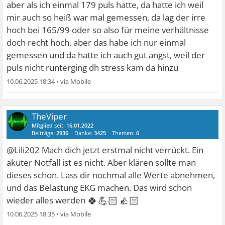
aber als ich einmal 179 puls hatte, da hatte ich weil
mir auch so heiß war mal gemessen, da lag der irre
hoch bei 165/99 oder so also für meine verhältnisse
doch recht hoch. aber das habe ich nur einmal
gemessen und da hatte ich auch gut angst, weil der
puls nicht runterging dh stress kam da hinzu
10.06.2025 18:34
•
TheViper
Mitglied
seit:
16.01.2022
Beiträge:
2936
Danke:
3425
Themen:
6
@Lili202 Mach dich jetzt erstmal nicht verrückt. Ein
akuter Notfall ist es nicht. Aber klären sollte man
dieses schon. Lass dir nochmal alle Werte abnehmen,
und das Belastung EKG machen. Das wird schon
🍀💪🏻👍🏻
wieder alles werden
10.06.2025 18:35
•