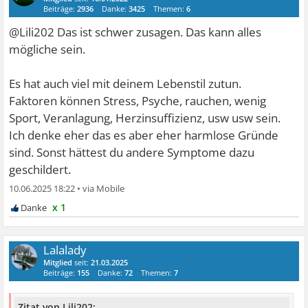
Beiträge:
2936
Danke:
3425
Themen:
6
@Lili202 Das ist schwer zusagen. Das kann alles
mögliche sein.
Es hat auch viel mit deinem Lebenstil zutun.
Faktoren können Stress, Psyche, rauchen, wenig
Sport, Veranlagung, Herzinsuffizienz, usw usw sein.
Ich denke eher das es aber eher harmlose Gründe
sind. Sonst hättest du andere Symptome dazu
geschildert.
10.06.2025 18:22
•
x 1
Lalalady
Mitglied
seit:
21.03.2025
Beiträge:
155
Danke:
72
Themen:
7
Zitat von Lili202: