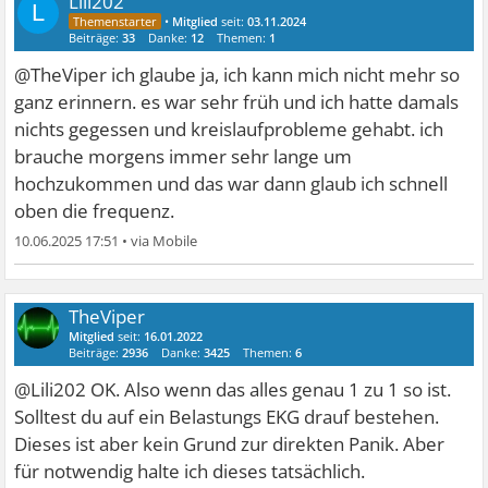
Lili202
L
•
Mitglied
seit:
03.11.2024
Beiträge:
33
Danke:
12
Themen:
1
@TheViper ich glaube ja, ich kann mich nicht mehr so
ganz erinnern. es war sehr früh und ich hatte damals
nichts gegessen und kreislaufprobleme gehabt. ich
brauche morgens immer sehr lange um
hochzukommen und das war dann glaub ich schnell
oben die frequenz.
10.06.2025 17:51
•
TheViper
Mitglied
seit:
16.01.2022
Beiträge:
2936
Danke:
3425
Themen:
6
@Lili202 OK. Also wenn das alles genau 1 zu 1 so ist.
Solltest du auf ein Belastungs EKG drauf bestehen.
Dieses ist aber kein Grund zur direkten Panik. Aber
für notwendig halte ich dieses tatsächlich.