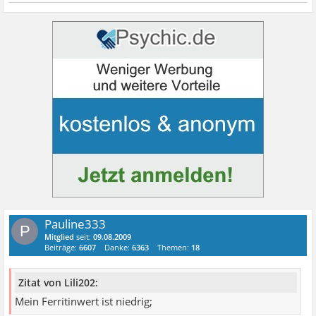
Pauline333
P
Mitglied
seit:
09.08.2009
Beiträge:
6607
Danke:
6363
Themen:
18
Zitat von Lili202:
Mein Ferritinwert ist niedrig;