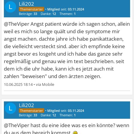
Lili202
L
•
Mitglied
seit:
03.11.2024
Beiträge:
33
Danke:
12
Themen:
1
@TheViper Angst patient würde ich sagen schon, allein
weil es mich so lange quält und die symptome mir
angst machen. dachte jahre ich habe panikattacken,
die vielleicht versteckt sind. aber ich empfinde keine
angst bevor es losgeht und ich habe das ganze sehr
regelmäßig und genau wie im text beschrieben. seit
dem ich die uhr habe, kann ich es jetzt auch mit
zahlen "beweisen" und den ärzten zeigen.
10.06.2025 18:14
•
Lili202
L
•
Mitglied
seit:
03.11.2024
Beiträge:
33
Danke:
12
Themen:
1
@TheViper hast du eine idee was es ein könnte? wenn
du aus dem bereich kommst.