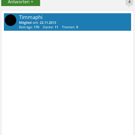
Antworten +
4
Timmaphi
Mitglied
seit:
22.11.2013
Beiträge:
170
Danke:
11
Themen:
9