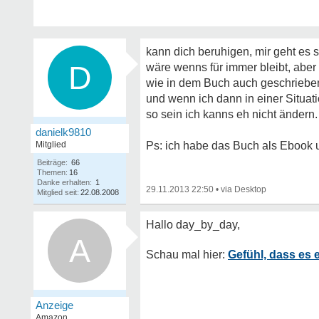
kann dich beruhigen, mir geht es 
D
wäre wenns für immer bleibt, aber
wie in dem Buch auch geschrieben
und wenn ich dann in einer Situati
so sein ich kanns eh nicht ändern.
danielk9810
Mitglied
Ps: ich habe das Buch als Ebook u
Beiträge:
66
Themen:
16
Danke erhalten:
1
29.11.2013 22:50
•
Mitglied seit:
22.08.2008
A
Gefühl, dass es e