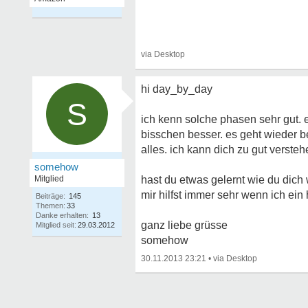
hi day_by_day
S
ich kenn solche phasen sehr gut. e
bisschen besser. es geht wieder be
alles. ich kann dich zu gut versteh
somehow
Mitglied
hast du etwas gelernt wie du dic
mir hilfst immer sehr wenn ich ein 
Beiträge:
145
Themen:
33
Danke erhalten:
13
ganz liebe grüsse
Mitglied seit:
29.03.2012
somehow
30.11.2013 23:21
•