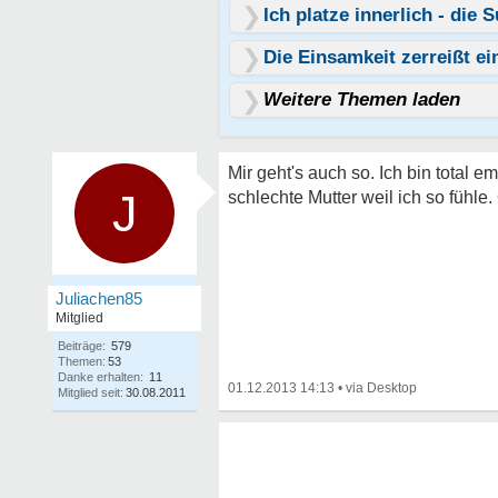
Ich platze innerlich - di
Die Einsamkeit zerreißt ei
Weitere Themen laden
Mir geht's auch so. Ich bin total e
J
schlechte Mutter weil ich so fühle
Juliachen85
Mitglied
Beiträge:
579
Themen:
53
Danke erhalten:
11
01.12.2013 14:13
•
Mitglied seit:
30.08.2011