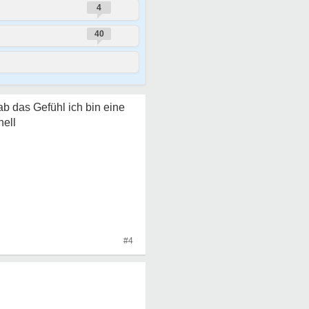
4
40
hab das Gefühl ich bin eine
nell
#4