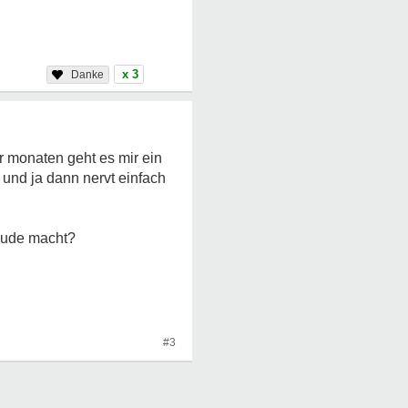
x 3
r monaten geht es mir ein
 und ja dann nervt einfach
reude macht?
#3