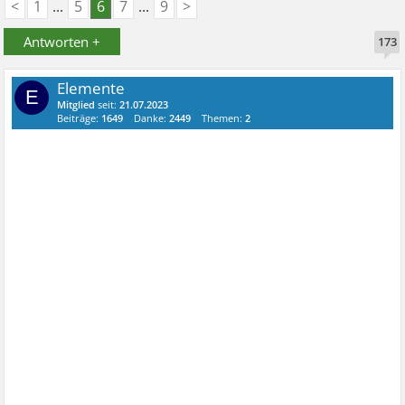
<
1
...
5
6
7
...
9
>
Antworten +
173
Elemente
E
Mitglied
seit:
21.07.2023
Beiträge:
1649
Danke:
2449
Themen:
2