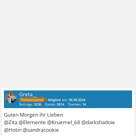
Greta__
•
Mitglied
seit:
06.08.2024
Beiträge:
3236
Danke:
5814
Themen:
14
Guten Morgen ihr Lieben
@Zita @Elemente @Kruemel_68 @darkshadow
@Hotin @sandracookie