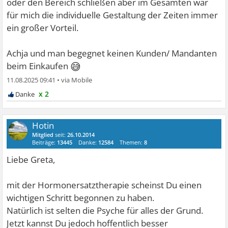
oder den Bereich schließen aber im Gesamten war
für mich die individuelle Gestaltung der Zeiten immer
ein großer Vorteil.
Achja und man begegnet keinen Kunden/ Mandanten
😅
beim Einkaufen
11.08.2025 09:41
•
x 2
Hotin
Mitglied
seit:
26.10.2014
Beiträge:
13445
Danke:
12584
Themen:
8
Liebe Greta,
mit der Hormonersatztherapie scheinst Du einen
wichtigen Schritt begonnen zu haben.
Natürlich ist selten die Psyche für alles der Grund.
Jetzt kannst Du jedoch hoffentlich besser