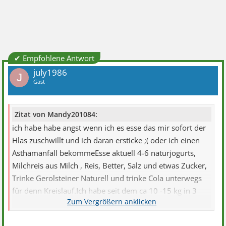
✔ Empfohlene Antwort
july1986
J
Gast
Zitat von Mandy201084:
ich habe habe angst wenn ich es esse das mir sofort der
Hlas zuschwillt und ich daran ersticke ;( oder ich einen
Asthamanfall bekommeEsse aktuell 4-6 naturjogurts,
Milchreis aus Milch , Reis, Better, Salz und etwas Zucker,
Trinke Gerolsteiner Naturell und trinke Cola unterwegs
für denn Kreislauf.Ich habe seit dem ca 10 -15 kg in 3
jahren abgenommen.Liege im Moment bei 170cm bei ca
49 -50 Kg je nach dem wie ich esse und bei dir?