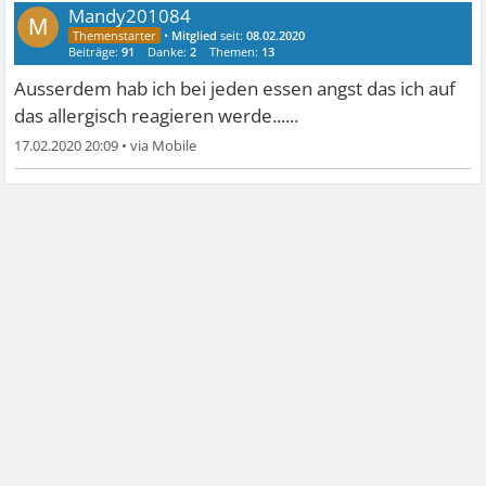
Mandy201084
M
•
Mitglied
seit:
08.02.2020
Beiträge:
91
Danke:
2
Themen:
13
Ausserdem hab ich bei jeden essen angst das ich auf
das allergisch reagieren werde......
17.02.2020 20:09
•