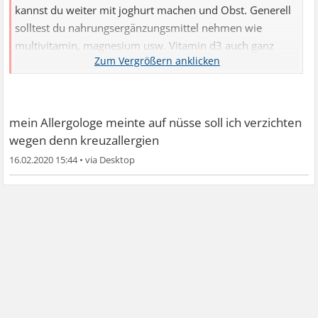
kannst du weiter mit joghurt machen und Obst. Generell
solltest du nahrungsergänzungsmittel nehmen wie
multivitamin, magnesium usw. Vitamin d3 auch ganz
wichtig. Das kannst du alles ruhig ohne bluttest auffüllen.
Es wird eh nicht jeder bluttest gezahlt von der kasse. Zum
Beispiel magnesium, b12, d3 usw wird nicht bezahlt
mein Allergologe meinte auf nüsse soll ich verzichten
wegen denn kreuzallergien
16.02.2020 15:44
•