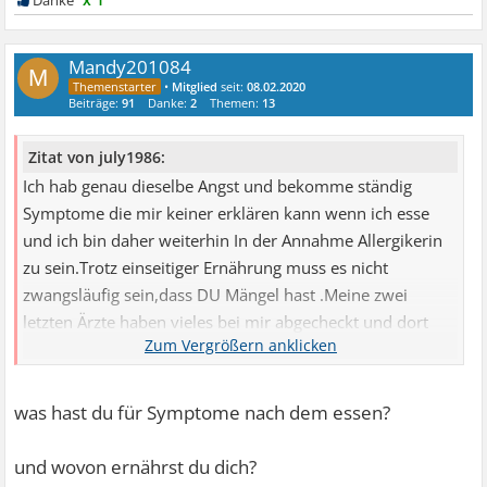
Mandy201084
M
•
Mitglied
seit:
08.02.2020
Beiträge:
91
Danke:
2
Themen:
13
Zitat von july1986:
Ich hab genau dieselbe Angst und bekomme ständig
Symptome die mir keiner erklären kann wenn ich esse
und ich bin daher weiterhin In der Annahme Allergikerin
zu sein.Trotz einseitiger Ernährung muss es nicht
zwangsläufig sein,dass DU Mängel hast .Meine zwei
letzten Ärzte haben vieles bei mir abgecheckt und dort
kam nur Vitamin d Mangel raus und den hat hierzulande
heutzutage fast jeder .Ich ernähre mich auxh beschissen
,aber Will es nicht gut heißen . Wollte dir nur zeigen,dass
was hast du für Symptome nach dem essen?
du nicht allein bist damit . Bisher komme ich da nicht
raus leider . Bin froh wenn ich überhaupt essen kann
und wovon ernährst du dich?
denn ich hatte auch Phasen des wochenlangen Fastens