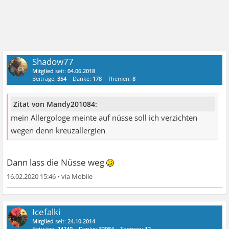
Shadow77
Mitglied
seit:
04.06.2018
Beiträge:
354
Danke:
178
Themen:
8
Zitat von Mandy201084:
mein Allergologe meinte auf nüsse soll ich verzichten
wegen denn kreuzallergien
Dann lass die Nüsse weg
16.02.2020 15:46
•
Icefalki
Mitglied
seit:
24.10.2014
Beiträge:
24240
Danke:
32084
Themen:
12