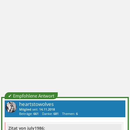
✔ Empfohlene Antwort
heartstowolves
Mitglied
seit:
14.11.2018
Beiträge:
661
Danke:
681
Themen:
6
Zitat von july1986: