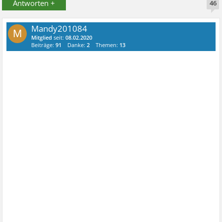
Antworten +
46
Mandy201084
M
Mitglied
seit:
08.02.2020
Beiträge:
91
Danke:
2
Themen:
13