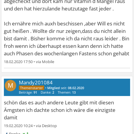
abgecheckt und dort kam nur Vitamin d Mangel raus
und den hat hierzulande heutzutage fast jeder .
Ich ernähre mich auxh beschissen ,aber Will es nicht
gut heißen . Wollte dir nur zeigen,dass du nicht allein
bist damit . Bisher komme ich da nicht raus leider . Bin
froh wenn ich überhaupt essen kann denn ich hatte
auch Phasen des wochenlangen Fastens schon gehabt
18.02.2020 17:50
•
Mandy201084
M
•
Mitglied
seit:
08.02.2020
Beiträge:
91
Danke:
2
Themen:
13
schön das es auch andere Leute gibt mit diesen
Ämgsten ich dachte schon ich wäre die einzigste
damit
19.02.2020 10:24
•
x 1