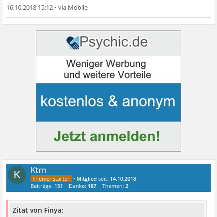
16.10.2018 15:12
•
Ktrn
K
•
Mitglied
seit:
14.10.2018
Beiträge:
151
Danke:
187
Themen:
2
Zitat von Finya: