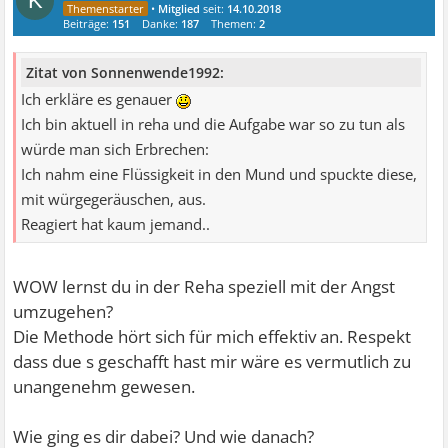
K
•
Mitglied
seit:
14.10.2018
Beiträge:
151
Danke:
187
Themen:
2
Zitat von Sonnenwende1992:
Ich erkläre es genauer
Ich bin aktuell in reha und die Aufgabe war so zu tun als
würde man sich Erbrechen:
Ich nahm eine Flüssigkeit in den Mund und spuckte diese,
mit würgegeräuschen, aus.
Reagiert hat kaum jemand..
WOW lernst du in der Reha speziell mit der Angst
umzugehen?
Die Methode hört sich für mich effektiv an. Respekt
dass due s geschafft hast mir wäre es vermutlich zu
unangenehm gewesen.
Wie ging es dir dabei? Und wie danach?