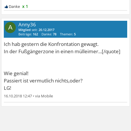
Konfrontation helfen kann...Dass wir sehen,dass immer
x 1
die Angst vor Dingen schlimmer ist,als die Situation an
sich...
Anny36
A
Mitglied
seit:
20.12.2017
Seit 2 Jahren habe ich mich allerdings nicht mehr
Beiträge:
162
Danke:
78
Themen:
5
angesteckt.
Ich hab gestern die Konfrontation gewagt.
In der Fußgängerzone in einen mülleimer...[/quote]
Vielleicht würde uns das tatsächlich doch helfen,die Angst
ganz zu überwinden-so blöd es klingt...
LG,Anny.
Wie genial!
Passiert ist vermutlich nichts,oder?
LG!
16.10.2018 12:47
•