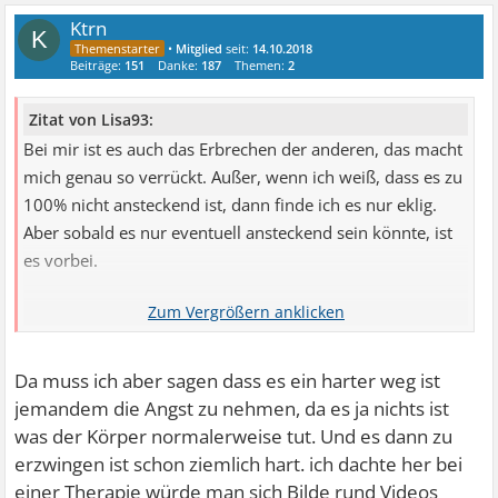
Ktrn
K
•
Mitglied
seit:
14.10.2018
Beiträge:
151
Danke:
187
Themen:
2
Zitat von Lisa93:
Bei mir ist es auch das Erbrechen der anderen, das macht
mich genau so verrückt. Außer, wenn ich weiß, dass es zu
100% nicht ansteckend ist, dann finde ich es nur eklig.
Aber sobald es nur eventuell ansteckend sein könnte, ist
es vorbei.
Mein einer Therapeut wollte auch eine
Konfrontationstherapie starten, am Ende sollte ich mich
bewusst mithilfe eines Brechmittels übergeben. Er war
Da muss ich aber sagen dass es ein harter weg ist
davon überzeugt und das war sein einziger Ansatz, über
jemandem die Angst zu nehmen, da es ja nichts ist
weitere Behandlungsmöglichkeiten machte er sich keine
was der Körper normalerweise tut. Und es dann zu
Gedanken. Ich habe die Therapie dann abgebrochen, weil
erzwingen ist schon ziemlich hart. ich dachte her bei
ich genau weiß, dass mir das gar nichts gebracht hätte.
einer Therapie würde man sich Bilde rund Videos