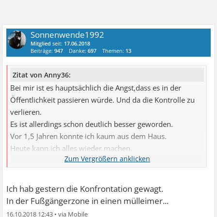
Sonnenwende1992
Mitglied
seit:
17.06.2018
Beiträge:
947
Danke:
697
Themen:
13
Zitat von Anny36:
Bei mir ist es hauptsächlich die Angst,dass es in der
Öffentlichkeit passieren würde. Und da die Kontrolle zu
verlieren.
Es ist allerdings schon deutlich besser geworden.
Vor 1,5 Jahren konnte ich kaum aus dem Haus.
Heute kann ich alles wieder machen.
Allerdings reagiere ich auch immer noch
empfindlich,wenn ich höre,dass jemand Magen/Darm
hat...Das ist mein Trigger...
Ich hab gestern die Konfrontation gewagt.
In der Fußgängerzone in einen mülleimer...
Irgendwie habe ich das Gefühl,dass auch hier nur die
16.10.2018 12:43
•