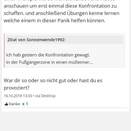
Ich hatte auch mit der Emo schon Magen Darm bzw.
anschauen um erst einmal diese Konfrontation zu
musste mich aus anderen Gründen übergeben und jedes
schaffen. und anschließend Übungen kenne lernen
Mal wurde die Emo danach deutlich schlimmer und ich
welche einem in dieser Panik helfen können.
habe Monate gebraucht, wieder meinen alten Zustand zu
erreichen. Deswegen denke ich, für mich ist das kein Weg.
Zitat von Sonnenwende1992:
Wer das wagt und wem es hilft, Respekt!
Ich hab gestern die Konfrontation gewagt.
In der Fußgängerzone in einen mülleimer...
War dir so oder so nicht gut oder hast du es
provoziert?
16.10.2018 13:33
•
x 1