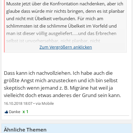
Musste jetzt über die Konfrontation nachdenken, aber ich
glaube dass würde mir nichts bringen, denn es ist planbar
und nicht mit Übelkeit verbunden. Für mich am
schlimmsten ist die schlimme Übelkeit im Vorfeld und
man ist dieser völlig ausgeliefert.....und das Erbrechen
selbst ist unvorhersehbar, nicht planbar, nicht
kontrollierbar....das ist das schlimmste. Erbrechen bei
anderen ist für mich schlimm wegen der
Ansteckungsgefahr.....wenn eine Schwangere, jemand mit
Chemo oder aus anderen, nicht infektiösen Gründen
Dass kann ich nachvollziehen. Ich habe auch die
erbricht, ist mir das tatsächlich so gut wie egal.
größte Angst mich anzustecken und ich bin selbst
skeptisch wenn jemand z. B. Migräne hat weil ja
vielleicht doch etwas anderes der Grund sein kann.
16.10.2018 18:07
•
x 1
Ähnliche Themen