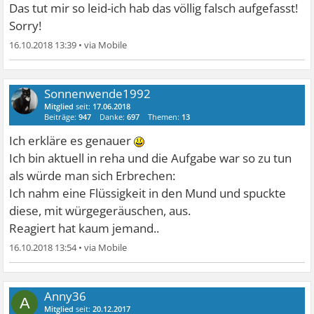
Das tut mir so leid-ich hab das völlig falsch aufgefasst!
Sorry!
16.10.2018 13:39
•
Sonnenwende1992
Mitglied
seit:
17.06.2018
Beiträge:
947
Danke:
697
Themen:
13
Ich erkläre es genauer
Ich bin aktuell in reha und die Aufgabe war so zu tun
als würde man sich Erbrechen:
Ich nahm eine Flüssigkeit in den Mund und spuckte
diese, mit würgegeräuschen, aus.
Reagiert hat kaum jemand..
16.10.2018 13:54
•
Anny36
A
Mitglied
seit:
20.12.2017