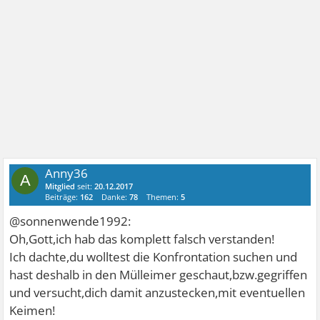
Anny36
A
Mitglied
seit:
20.12.2017
Beiträge:
162
Danke:
78
Themen:
5
@sonnenwende1992:
Oh,Gott,ich hab das komplett falsch verstanden!
Ich dachte,du wolltest die Konfrontation suchen und
hast deshalb in den Mülleimer geschaut,bzw.gegriffen
und versucht,dich damit anzustecken,mit eventuellen
Keimen!